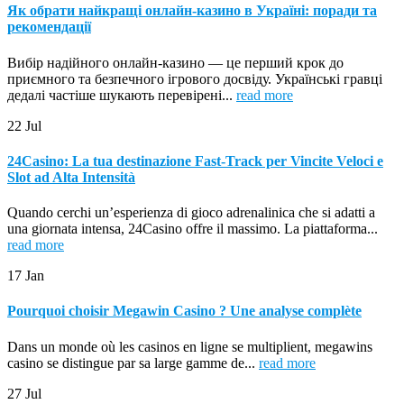
Як обрати найкращі онлайн-казино в Україні: поради та
рекомендації
Вибір надійного онлайн-казино — це перший крок до
приємного та безпечного ігрового досвіду. Українські гравці
дедалі частіше шукають перевірені...
read more
22
Jul
24Casino: La tua destinazione Fast‑Track per Vincite Veloci e
Slot ad Alta Intensità
Quando cerchi un’esperienza di gioco adrenalinica che si adatti a
una giornata intensa, 24Casino offre il massimo. La piattaforma...
read more
17
Jan
Pourquoi choisir Megawin Casino ? Une analyse complète
Dans un monde où les casinos en ligne se multiplient, megawins
casino se distingue par sa large gamme de...
read more
27
Jul