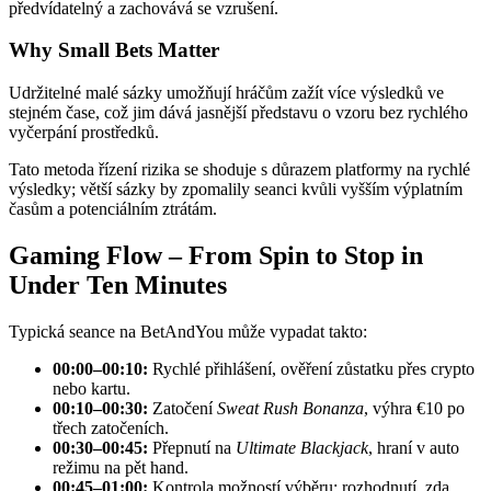
předvídatelný a zachovává se vzrušení.
Why Small Bets Matter
Udržitelné malé sázky umožňují hráčům zažít více výsledků ve
stejném čase, což jim dává jasnější představu o vzoru bez rychlého
vyčerpání prostředků.
Tato metoda řízení rizika se shoduje s důrazem platformy na rychlé
výsledky; větší sázky by zpomalily seanci kvůli vyšším výplatním
časům a potenciálním ztrátám.
Gaming Flow – From Spin to Stop in
Under Ten Minutes
Typická seance na BetAndYou může vypadat takto:
00:00–00:10:
Rychlé přihlášení, ověření zůstatku přes crypto
nebo kartu.
00:10–00:30:
Zatočení
Sweat Rush Bonanza
, výhra €10 po
třech zatočeních.
00:30–00:45:
Přepnutí na
Ultimate Blackjack
, hraní v auto
režimu na pět hand.
00:45–01:00:
Kontrola možností výběru; rozhodnutí, zda