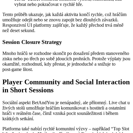
vybrat nebo pokračovat v rychlé hře.
Tento průběh ukazuje, jak každá aktivita končí rychle, což hráčům
umožňuje odejít nebo se znovu zapojit bez dlouhých závazků.
Responzivní UI platformy zajišťuje, že každý přechod trvá méně
než deset sekund.
Session Closure Strategy
Mnoho hráčů se rozhodne skončit po dosažení předem stanoveného
zisku nebo po třech po sobě jdoucích prohrách. Protože výplaty jsou
okamžité, rozhodnutí, kdy přestat, je jednoduché a snižuje to
post‑game lítost.
Player Community and Social Interaction
in Short Sessions
Sociální aspekt BetAndYou je nenápadný, ale přítomný. Live chat u
živých stolů umožňuje hráčům komunikovat s hostiteli a ostatními
hráči v reálném čase, čímž vzniká pocit sounáležitosti i během
krátkých setkání.
Platforma také nabízí rychlé komunitní výzvy – například “Top Slot