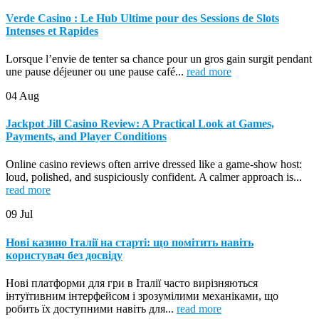
Verde Casino : Le Hub Ultime pour des Sessions de Slots
Intenses et Rapides
Lorsque l’envie de tenter sa chance pour un gros gain surgit pendant
une pause déjeuner ou une pause café...
read more
04
Aug
Jackpot Jill Casino Review: A Practical Look at Games,
Payments, and Player Conditions
Online casino reviews often arrive dressed like a game-show host:
loud, polished, and suspiciously confident. A calmer approach is...
read more
09
Jul
Нові казино Італії на старті: що помітить навіть
користувач без досвіду
Нові платформи для гри в Італії часто вирізняються
інтуїтивним інтерфейсом і зрозумілими механіками, що
робить їх доступними навіть для...
read more