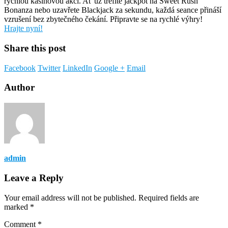
rychlou kasinovou akci. Ať už trefíte jackpot na Sweet Rush
Bonanza nebo uzavřete Blackjack za sekundu, každá seance přináší
vzrušení bez zbytečného čekání. Připravte se na rychlé výhry!
Hrajte nyní!
Share this post
Facebook
Twitter
LinkedIn
Google +
Email
Author
admin
Leave a Reply
Your email address will not be published.
Required fields are
marked
*
Comment
*