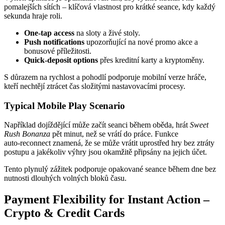
pomalejších sítích – klíčová vlastnost pro krátké seance, kdy každý
sekunda hraje roli.
One‑tap access
na sloty a živé stoly.
Push notifications
upozorňující na nové promo akce a
bonusové příležitosti.
Quick‑deposit options
přes kreditní karty a kryptoměny.
S důrazem na rychlost a pohodlí podporuje mobilní verze hráče,
kteří nechtějí ztrácet čas složitými nastavovacími procesy.
Typical Mobile Play Scenario
Například dojíždějící může začít seanci během oběda, hrát
Sweet
Rush Bonanza
pět minut, než se vrátí do práce. Funkce
auto‑reconnect znamená, že se může vrátit uprostřed hry bez ztráty
postupu a jakékoliv výhry jsou okamžitě připsány na jejich účet.
Tento plynulý zážitek podporuje opakované seance během dne bez
nutnosti dlouhých volných bloků času.
Payment Flexibility for Instant Action –
Crypto & Credit Cards