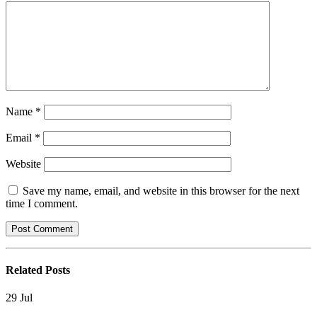
Name
*
Email
*
Website
Save my name, email, and website in this browser for the next
time I comment.
Related
Posts
29
Jul