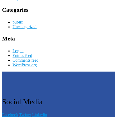
Categories
public
Uncategorized
Meta
Log in
Entries feed
Comments feed
WordPress.org
Social Media
Facebook
Twitter
Linkedin