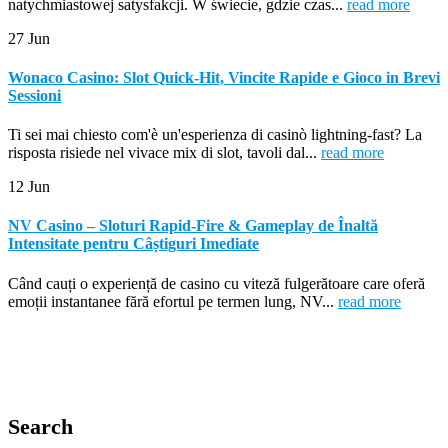
natychmiastowej satysfakcji. W świecie, gdzie czas...
read more
27
Jun
Wonaco Casino: Slot Quick‑Hit, Vincite Rapide e Gioco in Brevi
Sessioni
Ti sei mai chiesto com'è un'esperienza di casinò lightning‑fast? La
risposta risiede nel vivace mix di slot, tavoli dal...
read more
12
Jun
NV Casino – Sloturi Rapid‑Fire & Gameplay de Înaltă
Intensitate pentru Câștiguri Imediate
Când cauți o experiență de casino cu viteză fulgerătoare care oferă
emoții instantanee fără efortul pe termen lung, NV...
read more
Search