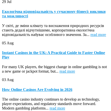
29
Jul
Екологічна відповідальність у сучасному бізнесі: виклики
та можливості
У світі, де зміни клімату та виснаження природних ресурсів
стають дедалі відчутнішими, корпоративна екологічна
відповідальність набуває особливого значення. За...
read more
05
Aug
Instant Casinos in the UK: A Practical Guide to Faster Online
Play
For many UK players, the biggest change in online gambling is not
a new game or jackpot format, but...
read more
03
Aug
How Online Casinos Are Evolving in 2026
The online casino industry continues to develop as technology,
player expectations, and regulatory standards move forward.
Modern gambling platforms...
read more