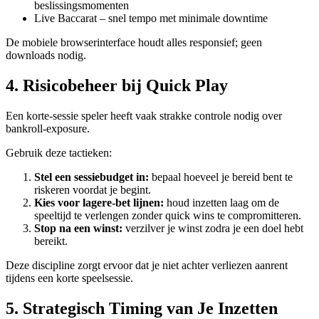
beslissingsmomenten
Live Baccarat – snel tempo met minimale downtime
De mobiele browserinterface houdt alles responsief; geen
downloads nodig.
4. Risicobeheer bij Quick Play
Een korte‑sessie speler heeft vaak strakke controle nodig over
bankroll‑exposure.
Gebruik deze tactieken:
Stel een sessiebudget in:
bepaal hoeveel je bereid bent te
riskeren voordat je begint.
Kies voor lagere‑bet lijnen:
houd inzetten laag om de
speeltijd te verlengen zonder quick wins te compromitteren.
Stop na een winst:
verzilver je winst zodra je een doel hebt
bereikt.
Deze discipline zorgt ervoor dat je niet achter verliezen aanrent
tijdens een korte speelsessie.
5. Strategisch Timing van Je Inzetten