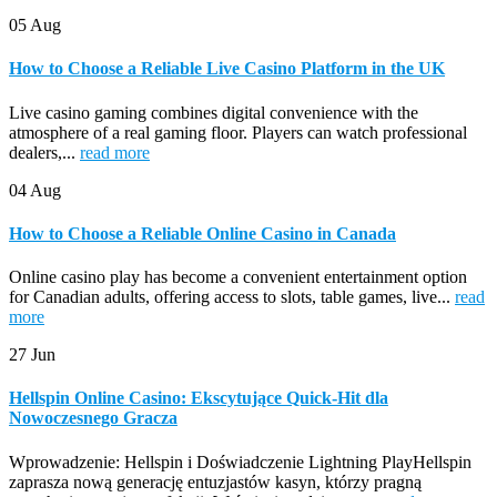
05
Aug
How to Choose a Reliable Live Casino Platform in the UK
Live casino gaming combines digital convenience with the
atmosphere of a real gaming floor. Players can watch professional
dealers,...
read more
04
Aug
How to Choose a Reliable Online Casino in Canada
Online casino play has become a convenient entertainment option
for Canadian adults, offering access to slots, table games, live...
read
more
27
Jun
Hellspin Online Casino: Ekscytujące Quick‑Hit dla
Nowoczesnego Gracza
Wprowadzenie: Hellspin i Doświadczenie Lightning PlayHellspin
zaprasza nową generację entuzjastów kasyn, którzy pragną