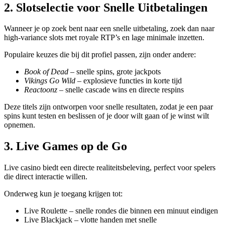
2. Slotselectie voor Snelle Uitbetalingen
Wanneer je op zoek bent naar een snelle uitbetaling, zoek dan naar
high‑variance slots met royale RTP’s en lage minimale inzetten.
Populaire keuzes die bij dit profiel passen, zijn onder andere:
Book of Dead
– snelle spins, grote jackpots
Vikings Go Wild
– explosieve functies in korte tijd
Reactoonz
– snelle cascade wins en directe respins
Deze titels zijn ontworpen voor snelle resultaten, zodat je een paar
spins kunt testen en beslissen of je door wilt gaan of je winst wilt
opnemen.
3. Live Games op de Go
Live casino biedt een directe realiteitsbeleving, perfect voor spelers
die direct interactie willen.
Onderweg kun je toegang krijgen tot:
Live Roulette – snelle rondes die binnen een minuut eindigen
Live Blackjack – vlotte handen met snelle