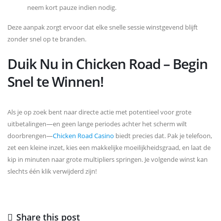
neem kort pauze indien nodig.
Deze aanpak zorgt ervoor dat elke snelle sessie winstgevend blijft
zonder snel op te branden.
Duik Nu in Chicken Road – Begin
Snel te Winnen!
Als je op zoek bent naar directe actie met potentieel voor grote
uitbetalingen—en geen lange periodes achter het scherm wilt
doorbrengen—
Chicken Road Casino
biedt precies dat. Pak je telefoon,
zet een kleine inzet, kies een makkelijke moeilijkheidsgraad, en laat de
kip in minuten naar grote multipliers springen. Je volgende winst kan
slechts één klik verwijderd zijn!
Share this post