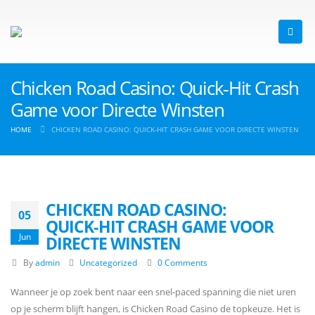
Chicken Road Casino: Quick‑Hit Crash
Game voor Directe Winsten
HOME
CHICKEN ROAD CASINO: QUICK‑HIT CRASH GAME VOOR DIRECTE WINSTEN
CHICKEN ROAD CASINO:
05
QUICK‑HIT CRASH GAME VOOR
Jun
DIRECTE WINSTEN
By
admin
Uncategorized
0 Comments
Wanneer je op zoek bent naar een snel‑paced spanning die niet uren
op je scherm blijft hangen, is Chicken Road Casino de topkeuze. Het is