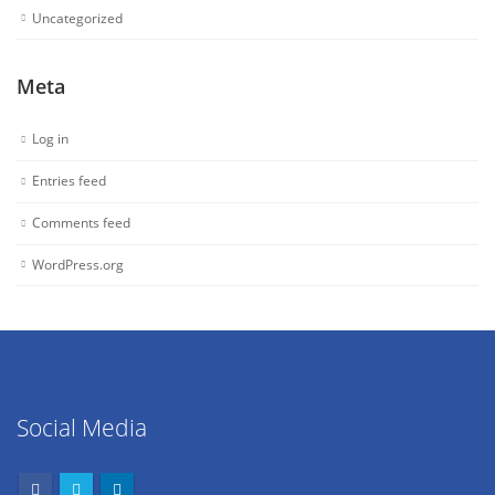
Uncategorized
Meta
Log in
Entries feed
Comments feed
WordPress.org
Social Media