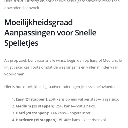
Deze structuur zorgt ervoor dat elke sessie gecontroleerd maar toch
opwindend aanvoelt.
Moeilijkheidsgraad
Aanpassingen voor Snelle
Spelletjes
Als je op zoek bent naar snelle winst, begin dan op Easy of Medium. Je
krijgt vaker cash outs omdat de weg langer is en vallen minder vaak
voorkomen.
Hier is hoe moeilijkheidsgraadveranderingen je sessie beïnvloeden:
Easy (24 stappen)
: 20% kans op een val per stap—laag risico.
Medium (22 stappen)
: 25% kans—matig risico.
Hard (20 stappen)
: 30% kans—hogere inzet.
Hardcore (15 stappen)
: 35–40% kans—zeer risicovol.