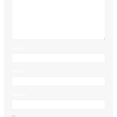
Name
*
Email
*
Website