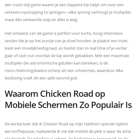
een crash‑stijl game waarin je een dappere kip helpt om over een
verkeers‑opstopping te springen—elke sprong verhoogt je multiplier,
maar één verkeerde stap en alles is weg.
Het ontwerp van de game is perfect voor korte, hoog‑intensieve
sessies die je op het puntje van je stoel houden. Je plaatst een inzet,
kiest een moeilijkheidsgraad, en beslist dan in real time of je verder
gaat of cash out voordat de kip wordt gebakken. Met een maximale
multiplier die astronomische getallen kan bereiken, is de
risico‑/beloningsbalans scherp als een scheermes, waardoor elke
beslissing voelt als een split‑second gok.
Waarom Chicken Road op
Mobiele Schermen Zo Populair Is
De eerste keer dat ik Chicken Road op mijn telefoon opende tijdens
een koffiepauze, realiseerde ik me dat mobiel de plek is waar de actie
plaatsvindt. De interface is scherp, de bediening is responsief, en de