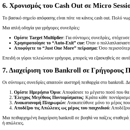
6. Χρονισμός του Cash Out σε Micro Sessi
Το βασικό σημείο απόφασης είναι πότε να κάνεις cash out. Πολύ νωρί
Μια απλή οδηγία για γρήγορες συνεδρίες:
Ορίστε Target Multiplier
: Για σύντομες συνεδρίες, στόχευσ
Χρησιμοποίησε το “Auto‑Exit” cue
: Όταν ο πολλαπλασιαστή
Αποφύγετε το “Just One More” πείρασμα
: Όσο περισσότερο
Επειδή οι γύροι τελειώνουν γρήγορα, μπορείς να εξασκηθείς σε αυ
7. Διαχείριση του Bankroll σε Γρήγορους Π
Οι σύντομες συνεδρίες απαιτούν αυστηρή πειθαρχία στο bankroll. Δ
Ορίστε Ημερήσιο Όριο
: Αποφάσισε το μέγιστο ποσό που θα 
Έλεγχος Μεγέθους Πονταρίσματος
: Κράτα κάθε ποντάρισμα
Ανακατανομή Πληρωμών
: Ανακατεύθυνε μόνο το μέρος που
Αποδέξου τις Απώλειες ως μέρος του παιχνιδιού
: Αποδέξου
Μια πειθαρχημένη διαχείριση bankroll σε βοηθά να παίζεις σταθερά
ή απώλειες.