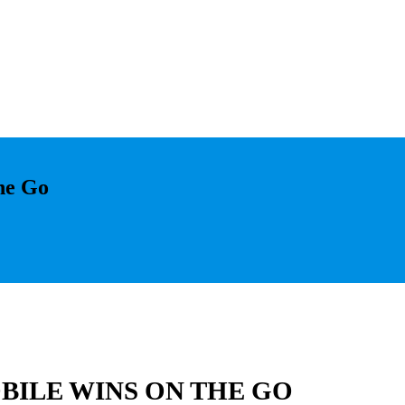
he Go
BILE WINS ON THE GO