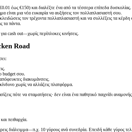
€0.01 έως €150) και διαλέξτε ένα από τα τέσσερα επίπεδα δυσκολίας.
ήμα είναι μια νέα ευκαιρία να αυξήσεις τον πολλαπλασιαστή σου.
α κλειδώσεις τον τρέχοντα πολλαπλασιαστή και να συλλέξεις τα κέρδη 
ς τα πάντα.
νά για cash out—χωρίς περίπλοκες κινήσεις.
icken Road
σει:
ις.
ο budget σου.
απόφευκτες διακυμάνσεις.
κίνδυνο χωρίς να αλλάζεις πλατφόρμα.
ίζεις πότε να σταματήσεις· δεν είναι ένα παθητικό παιχνίδι αναμονής
και πειθαρχία.
ρεις διάλειμμα—π.χ. 10 γύρους ανά συνεδρία. Επειδή κάθε γύρος τελ