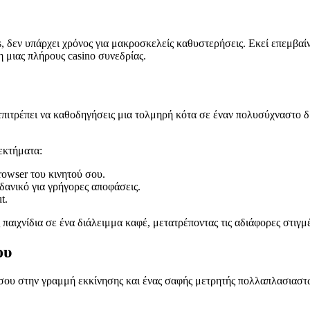
s, δεν υπάρχει χρόνος για μακροσκελείς καθυστερήσεις. Εκεί επεμβα
 μιας πλήρους casino συνεδρίας.
ου επιτρέπει να καθοδηγήσεις μια τολμηρή κότα σε έναν πολυσύχναστο
νεκτήματα:
browser του κινητού σου.
ιδανικό για γρήγορες αποφάσεις.
t.
παιχνίδια σε ένα διάλειμμα καφέ, μετατρέποντας τις αδιάφορες στιγμ
ου
τα σου στην γραμμή εκκίνησης και ένας σαφής μετρητής πολλαπλασιασ