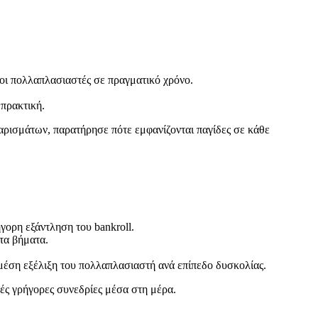
ι οι πολλαπλασιαστές σε πραγματικό χρόνο.
 πρακτική.
αρισμάτων, παρατήρησε πότε εμφανίζονται παγίδες σε κάθε
γορη εξάντληση του bankroll.
 τα βήματα.
η μέση εξέλιξη του πολλαπλασιαστή ανά επίπεδο δυσκολίας.
ές γρήγορες συνεδρίες μέσα στη μέρα.