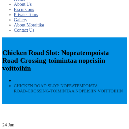
About Us
Excursions
Private Tours
Gallery
About Moraitika
Contact Us
Chicken Road Slot: Nopeatempoista
Road‑Crossing‑toimintaa nopeisiin
voittoihin
HOME
CHICKEN ROAD SLOT: NOPEATEMPOISTA
ROAD‑CROSSING‑TOIMINTAA NOPEISIIN VOITTOIHIN
24
Jun