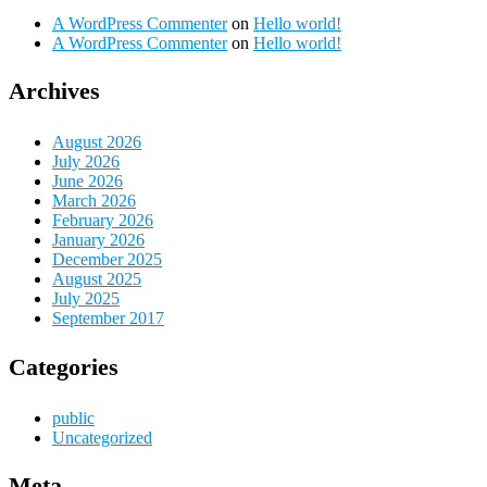
A WordPress Commenter
on
Hello world!
A WordPress Commenter
on
Hello world!
Archives
August 2026
July 2026
June 2026
March 2026
February 2026
January 2026
December 2025
August 2025
July 2025
September 2017
Categories
public
Uncategorized
Meta