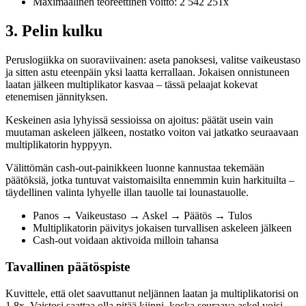
Maximaalinen teoreettinen voitto: 2 542 251x
3. Pelin kulku
Peruslogiikka on suoraviivainen: aseta panoksesi, valitse vaikeustaso
ja sitten astu eteenpäin yksi laatta kerrallaan. Jokaisen onnistuneen
laatan jälkeen multiplikator kasvaa – tässä pelaajat kokevat
etenemisen jännityksen.
Keskeinen asia lyhyissä sessioissa on ajoitus: päätät usein vain
muutaman askeleen jälkeen, nostatko voiton vai jatkatko seuraavaan
multiplikatorin hyppyyn.
Välittömän cash‑out-painikkeen luonne kannustaa tekemään
päätöksiä, jotka tuntuvat vaistomaisilta ennemmin kuin harkituilta –
täydellinen valinta lyhyelle illan tauolle tai lounastauolle.
Panos → Vaikeustaso → Askel → Päätös → Tulos
Multiplikatorin päivitys jokaisen turvallisen askeleen jälkeen
Cash‑out voidaan aktivoida milloin tahansa
Tavallinen päätöspiste
Kuvittele, että olet saavuttanut neljännen laatan ja multiplikatorisi on
1.8x. Vaistosi saattaa olla pitää kiinni, koska seuraava askel voisi