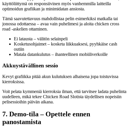
käyttöliittymä on responsiivinen myös vanhemmilla laitteilla
optimoidun grafiikan ja minimidatan ansiosta.
Tämä saavutettavuus mahdollistaa pelin esimerkiksi matkalla tai
jonossa odottaessa – avaa vain puhelimesi ja aloita chicken cross
road -askelien ottaminen.
Ei latausta – välitön selainpeli
Kosketusohjaimet – kosketa liikkuaksesi, pyyhkäise cash
outiin
Matala datankulutus – ihanteellinen mobiiliverkoille
Akkuystävällinen sessio
Kevyt grafiikka pitää akun kulutuksen alhaisena jopa toistuvissa
kierroksissa.
Voit pelata kymmeniä kierroksia ilman, että tarvitsee ladata puhelinta
uudelleen, mikä tekee Chicken Road Slotista täydellisen nopeisiin
pelisessioihin päivän aikana.
7. Demo-tila – Opettele ennen
panostamista