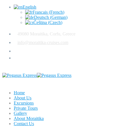
English
Français
(
French
)
Deutsch
(
German
)
Čeština
(
Czech
)
49080 Moraitika, Corfu, Greece
info@moraitika-cruises.com
(+30) 6946 659 869
Home
About Us
Excursions
Private Tours
Gallery
About Moraitika
Contact Us