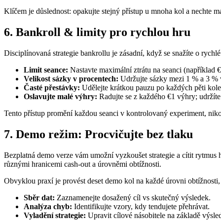
Klíčem je důslednost: opakujte stejný přístup u mnoha kol a nechte m
6. Bankroll & limity pro rychlou hru
Disciplínovaná strategie bankrollu je zásadní, když se snažíte o rychl
Limit seance:
Nastavte maximální ztrátu na seanci (například €
Velikost sázky v procentech:
Udržujte sázky mezi 1 % a 3 % 
Časté přestávky:
Udělejte krátkou pauzu po každých pěti kolech
Oslavujte malé výhry:
Radujte se z každého €1 výhry; udržíte 
Tento přístup promění každou seanci v kontrolovaný experiment, niko
7. Demo režim: Procvičujte bez tlaku
Bezplatná demo verze vám umožní vyzkoušet strategie a cítit rytmus 
různými hranicemi cash‑out a úrovněmi obtížnosti.
Obvyklou praxí je provést deset demo kol na každé úrovni obtížnosti, za
Sběr dat:
Zaznamenejte dosažený cíl vs skutečný výsledek.
Analýza chyb:
Identifikujte vzory, kdy tendujete přehrávat.
Vyladění strategie:
Upravit cílové násobitele na základě výsl