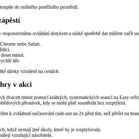
toupíte do reálného peněžního prostředí.
zápěstí
ky responzivnímu ovládání dotykem a nízké spotřebě dat můžete začít 
 Chrome nebo Safari.
ždici.
deset minut.
rychlé hře.
átké dávky vzrušení na cestách.
hry v akci
ch dvaceti minut pomocí krátkých, systematických seancí na Easy reži
obědových přestávek, kdy se mohl plně soustředit bez rozptýlení.
žim k zvládnutí načasování cash‑out na 2x před tím, než přešel na hra
h, když nemají jiné úkoly, které by je rozptylovaly.
ášejí vzrušující násobitele.