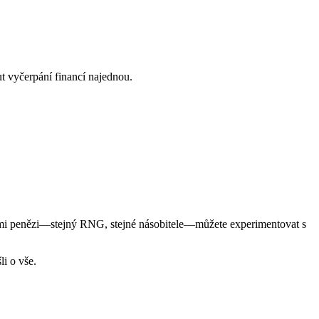
ut vyčerpání financí najednou.
lnými penězi—stejný RNG, stejné násobitele—můžete experimentovat s
li o vše.