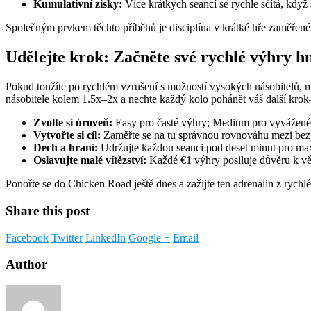
Kumulativní zisky:
Více krátkých seancí se rychle sčítá, když 
Společným prvkem těchto příběhů je disciplína v krátké hře zaměřené 
Udělejte krok: Začněte své rychlé výhry h
Pokud toužíte po rychlém vzrušení s možností vysokých násobitelů, 
násobitele kolem 1.5x–2x a nechte každý kolo pohánět váš další krok
Zvolte si úroveň:
Easy pro časté výhry; Medium pro vyvážené 
Vytvořte si cíl:
Zaměřte se na tu správnou rovnováhu mezi be
Dech a hraní:
Udržujte každou seanci pod deset minut pro max
Oslavujte malé vítězství:
Každé €1 výhry posiluje důvěru k vě
Ponořte se do Chicken Road ještě dnes a zažijte ten adrenalin z rych
Share this post
Facebook
Twitter
LinkedIn
Google +
Email
Author