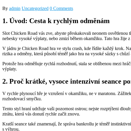
By
admin
Uncategorized
0 Comments
1. Úvod: Cesta k rychlým odměnám
Slot Chicken Road vás zve, abyste přeskakovali neonem osvětlenou tř
nebesky vysoké výplaty, nebo zmizí během okamžiku. Tato hra žije z ad
V jádru je Chicken Road hra ve stylu crash, kde řídíte každý krok. Na r
rizika a odměny, která působí téměř jako hra na vysoké sázky s chůzí
Protože hra odměňuje rychlá rozhodnutí, stala se oblíbenou mezi hráči
výplaty.
2. Proč krátké, vysoce intenzivní seance p
V rychle plynoucí hře je vzrušení v okamžiku, ne v maratonu. Zážitek 
rozhodovací smyčku.
Tento styl hraní udržuje vaši pozornost ostrou; nejste rozptýleni d
ztrátu, která vás donutí rychle začít znovu.
Kratší seance také znamenají, že správa bankrollu je téměř instinktiv
s výhrou.