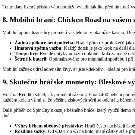
Tento daty řízený přístup vám pomůže vyladit taktiku před tím, než vs
8. Mobilní hraní: Chicken Road na vašem 
Mobilní optimalizace hry promění váš telefon v okamžité kasino. Dí
Žádná aplikace není potřeba:
Hrajte přímo z prohlížečů jako
Hmatová zpětná vazba:
Každý dotek je jako krok na další dla
Tempo hry:
Rychlé dotyky umožní dokončit kola za méně než 
Šetrné k baterii:
Optimalizováno pro minimální spotřebu i při 
Mobilní zážitek udrží adrenalin živý, ať jste kdekoliv—ideální pro kr
9. Skutečné hráčské momenty: Bleskové vý
Hráč na Redditu sdílel, jak proměnil sázku €10 na €400 během pouhý
každém kole a všiml si, že většina ziskových sérií se odehrála během 
Další příběh od SpinCity ukazuje běžného hráče, který využil demo re
dnů.
Výhry během obědové přestávky:
Hráči často nacházejí úspěc
Rozdílné sázky:
Od €0.01 do €5 na kolo, malé částky stále přin