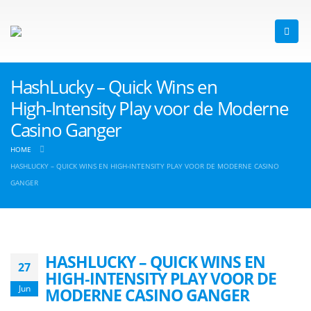
HashLucky – Quick Wins en
High‑Intensity Play voor de Moderne
Casino Ganger
HOME
HASHLUCKY – QUICK WINS EN HIGH‑INTENSITY PLAY VOOR DE MODERNE CASINO
GANGER
HASHLUCKY – QUICK WINS EN
27
HIGH‑INTENSITY PLAY VOOR DE
Jun
MODERNE CASINO GANGER