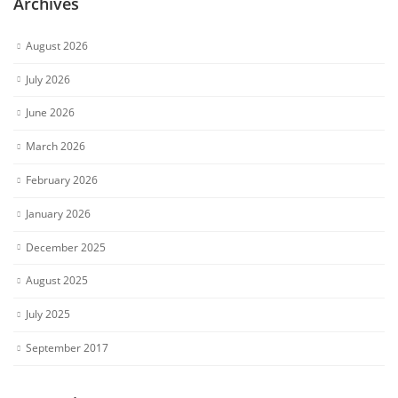
Archives
August 2026
July 2026
June 2026
March 2026
February 2026
January 2026
December 2025
August 2025
July 2025
September 2017