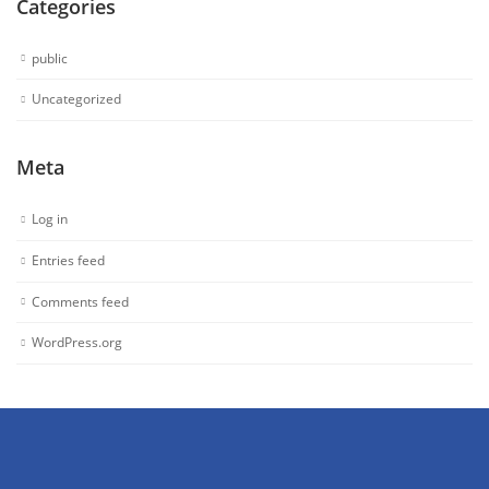
Categories
public
Uncategorized
Meta
Log in
Entries feed
Comments feed
WordPress.org