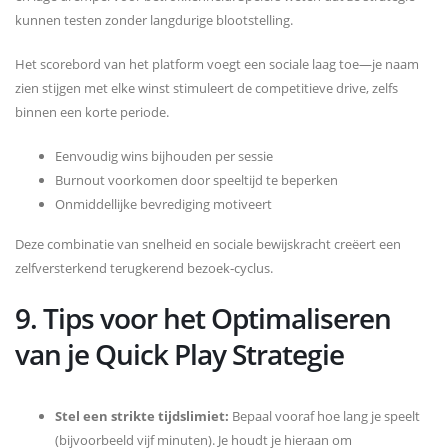
kunnen testen zonder langdurige blootstelling.
Het scorebord van het platform voegt een sociale laag toe—je naam
zien stijgen met elke winst stimuleert de competitieve drive, zelfs
binnen een korte periode.
Eenvoudig wins bijhouden per sessie
Burnout voorkomen door speeltijd te beperken
Onmiddellijke bevrediging motiveert
Deze combinatie van snelheid en sociale bewijskracht creëert een
zelfversterkend terugkerend bezoek‑cyclus.
9. Tips voor het Optimaliseren
van je Quick Play Strategie
Stel een strikte tijdslimiet:
Bepaal vooraf hoe lang je speelt
(bijvoorbeeld vijf minuten). Je houdt je hieraan om