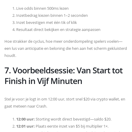
Live odds binnen 500ms lezen
Inzetbedrag kiezen binnen 1–2 seconden
Inzet bevestigen met één tik of klik
Resultaat direct bekijken en strategie aanpassen
Hoe strakker de cyclus, hoe meer onderdompeling spelers voelen—
een lus van anticipatie en beloning die hen aan het scherm gekluisterd
houdt.
7. Voorbeeldsessie: Van Start tot
Finish in Vijf Minuten
Stel je voor: je logt in om 12:00 uur, stort snel $20 via crypto wallet, en
gaat meteen naar Crash.
12:00 uur:
Storting wordt direct bevestigd—saldo $20.
12:01 uur:
Plaats eerste inzet van $5 bij multiplier 1×.