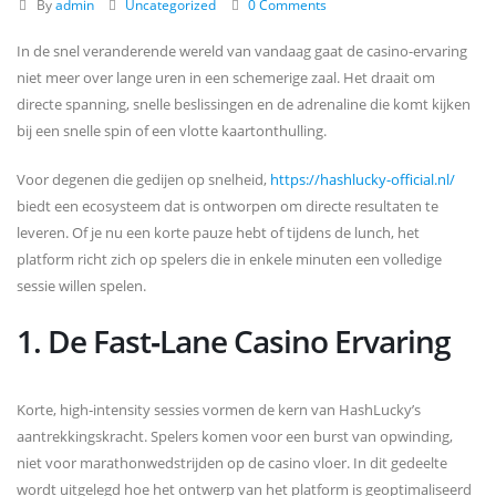
By
admin
Uncategorized
0 Comments
In de snel veranderende wereld van vandaag gaat de casino-ervaring
niet meer over lange uren in een schemerige zaal. Het draait om
directe spanning, snelle beslissingen en de adrenaline die komt kijken
bij een snelle spin of een vlotte kaartonthulling.
Voor degenen die gedijen op snelheid,
https://hashlucky-official.nl/
biedt een ecosysteem dat is ontworpen om directe resultaten te
leveren. Of je nu een korte pauze hebt of tijdens de lunch, het
platform richt zich op spelers die in enkele minuten een volledige
sessie willen spelen.
1. De Fast‑Lane Casino Ervaring
Korte, high‑intensity sessies vormen de kern van HashLucky’s
aantrekkingskracht. Spelers komen voor een burst van opwinding,
niet voor marathonwedstrijden op de casino vloer. In dit gedeelte
wordt uitgelegd hoe het ontwerp van het platform is geoptimaliseerd