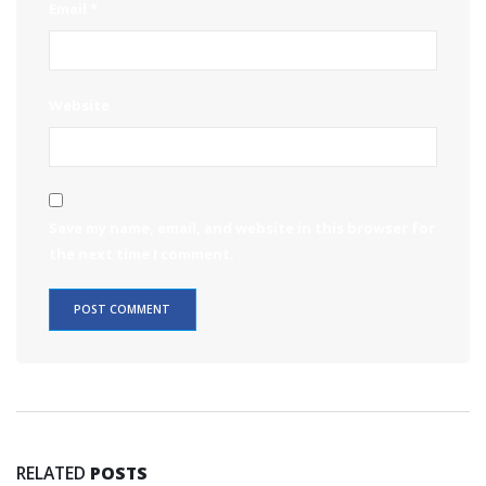
Email
*
Website
Save my name, email, and website in this browser for
the next time I comment.
RELATED
POSTS