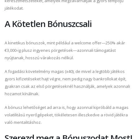
keresztmetszeteket, amelyek megzavarhatják a gyors tempójú
játékodat.
A Kötetlen Bónuszcsali
A kinetikus bónuszok, mint például a welcome offer—250% akár
€3,000-ig plusz ingyenes pörgetések—azonnali támogatást
nyújtanak, hosszú várakozás nélkül.
A fogadási követelmény magas (x40), de mivel a legtöbb játékos
gyors kifizetéseket hajt végre, nem pedig nagy bankrollokat épít,
gyakran csak az első pörgetéseknél használják, amelyek azonnali
hozamot kínálnak.
A bónusz lehetőséget ad arra is, hogy azonnal kipróbáld a magas
volatilitású nyerőgépeket, tökéletesen illeszkedve a rövid játékra
való mentalitáshoz.
Szerezd meg a Bónuszodat Most!