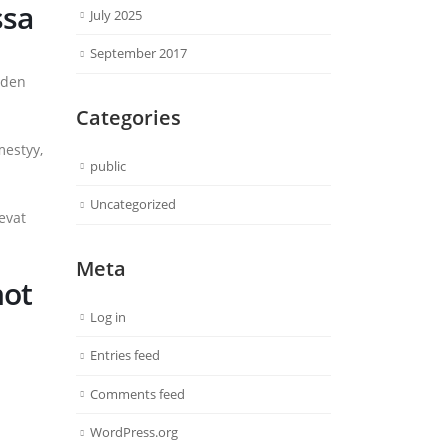
ssa
July 2025
September 2017
hden
Categories
mestyy,
public
Uncategorized
evat
Meta
not
Log in
Entries feed
Comments feed
WordPress.org