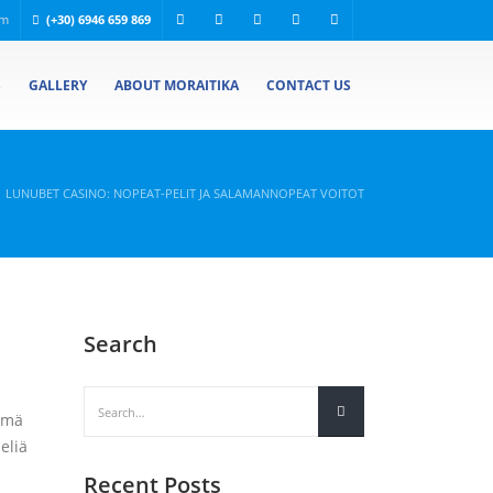
om
(+30) 6946 659 869
S
GALLERY
ABOUT MORAITIKA
CONTACT US
LUNUBET CASINO: NOPEAT‑PELIT JA SALAMANNOPEAT VOITOT
Search
tymä
eliä
Recent Posts