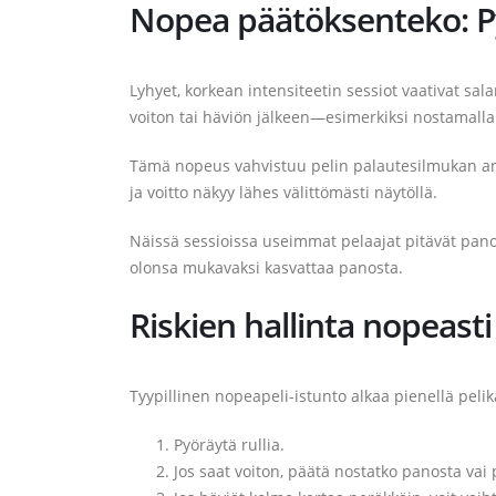
Nopea päätöksenteko: Py
Lyhyet, korkean intensiteetin sessiot vaativat s
voiton tai häviön jälkeen—esimerkiksi nostamalla 
Tämä nopeus vahvistuu pelin palautesilmukan ansio
ja voitto näkyy lähes välittömästi näytöllä.
Näissä sessioissa useimmat pelaajat pitävät panok
olonsa mukavaksi kasvattaa panosta.
Riskien hallinta nopeast
Tyypillinen nopeapeli-istunto alkaa pienellä peli
Pyöräytä rullia.
Jos saat voiton, päätä nostatko panosta vai 