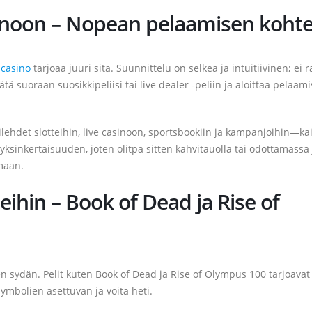
inoon – Nopean pelaamisen kohte
casino
tarjoaa juuri sitä. Suunnittelu on selkeä ja intuitiivinen; ei r
ätä suoraan suosikkipeliisi tai live dealer -peliin ja aloittaa pelaam
ilehdet slotteihin, live casinoon, sportsbookiin ja kampanjoihin—kai
 yksinkertaisuuden, joten olitpa sitten kahvitauolla tai odottamassa
maan.
teihin – Book of Dead ja Rise of
 sydän. Pelit kuten Book of Dead ja Rise of Olympus 100 tarjoavat
symbolien asettuvan ja voita heti.