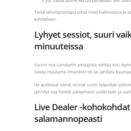
Jos häviät kolme kertaa peräkkäin, voit vaiht
Tämä lähestymistapa pitää riskit hallinnassa ja a
kohdalleen.
Lyhyet sessiot, suuri va
minuuteissa
Suurin osa Lunubetin pelaajista viettää viisi–kym
saada muutama ilmaiskierros tai jahdata kuumaa j
He ajoittavat nämä sessiot usein työpaikan pieni
jännitys saa heidät palaamaan uudestaan ja uud
Live Dealer -kohokohdat
salamannopeasti