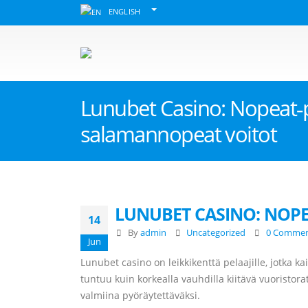
ENGLISH
Lunubet Casino: Nopeat‑pe
salamannopeat voitot
LUNUBET CASINO: NOPE
14
By
admin
Uncategorized
0 Commen
Jun
Lunubet casino on leikkikenttä pelaajille, jotka ka
tuntuu kuin korkealla vauhdilla kiitävä vuoristorat
valmiina pyöräytettäväksi.