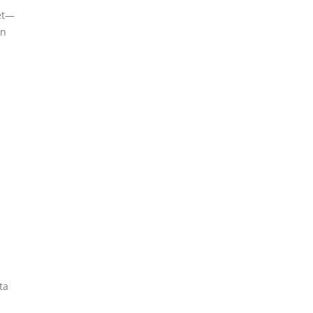
set—
in
ta