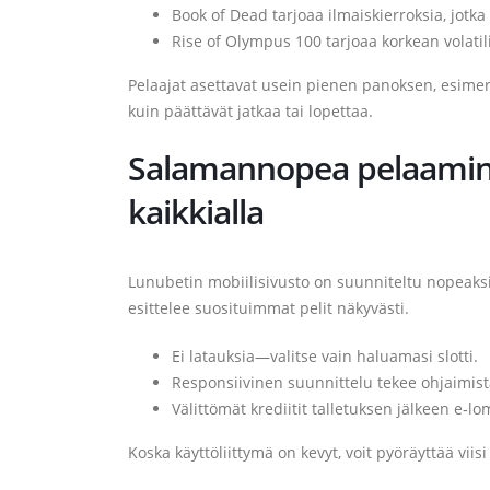
Book of Dead tarjoaa ilmaiskierroksia, jotka 
Rise of Olympus 100 tarjoaa korkean volati
Pelaajat asettavat usein pienen panoksen, esimerk
kuin päättävät jatkaa tai lopettaa.
Salamannopea pelaamine
kaikkialla
Lunubetin mobiilisivusto on suunniteltu nopeaksi
esittelee suosituimmat pelit näkyvästi.
Ei latauksia—valitse vain haluamasi slotti.
Responsiivinen suunnittelu tekee ohjaimista
Välittömät krediitit talletuksen jälkeen e‑lo
Koska käyttöliittymä on kevyt, voit pyöräyttää vii