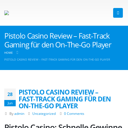
Pistolo Casino Review – Fast‑Track
Gaming für den On‑The‑Go Player
HOME
PISTOLO CASINO REVIEW – FAST‑TRACK GAMING FÜR DEN ON‑THE‑GO PLAYER
PISTOLO CASINO REVIEW –
28
FAST‑TRACK GAMING FÜR DEN
Jun
ON‑THE‑GO PLAYER
By
admin
Uncategorized
0 Comments
Pistolo Casino: Schnelle Gewinne