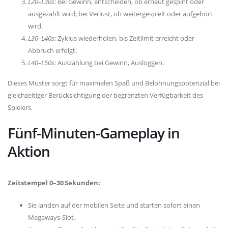
L20–L30s:
Bei Gewinn, entscheiden, ob erneut gespint oder
ausgezahlt wird; bei Verlust, ob weitergespielt oder aufgehört
wird.
L30–L40s:
Zyklus wiederholen, bis Zeitlimit erreicht oder
Abbruch erfolgt.
L40–L50s:
Auszahlung bei Gewinn, Ausloggen.
Dieses Muster sorgt für maximalen Spaß und Belohnungspotenzial bei
gleichzeitiger Berücksichtigung der begrenzten Verfügbarkeit des
Spielers.
Fünf-Minuten-Gameplay in
Aktion
Zeitstempel 0–30 Sekunden:
Sie landen auf der mobilen Seite und starten sofort einen
Megaways-Slot.