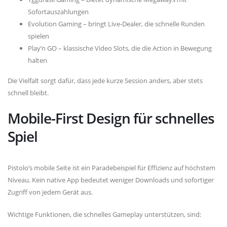
Sofortauszahlungen
Evolution Gaming – bringt Live-Dealer, die schnelle Runden
spielen
Play’n GO – klassische Video Slots, die die Action in Bewegung
halten
Die Vielfalt sorgt dafür, dass jede kurze Session anders, aber stets
schnell bleibt.
Mobile-First Design für schnelles
Spiel
Pistolo’s mobile Seite ist ein Paradebeispiel für Effizienz auf höchstem
Niveau. Kein native App bedeutet weniger Downloads und sofortiger
Zugriff von jedem Gerät aus.
Wichtige Funktionen, die schnelles Gameplay unterstützen, sind: