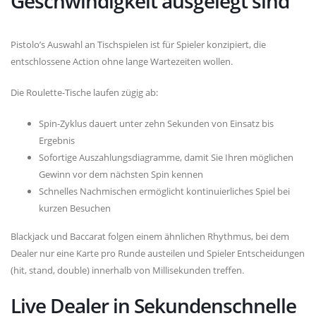
Geschwindigkeit ausgelegt sind
Pistolo’s Auswahl an Tischspielen ist für Spieler konzipiert, die
entschlossene Action ohne lange Wartezeiten wollen.
Die Roulette-Tische laufen zügig ab:
Spin-Zyklus dauert unter zehn Sekunden von Einsatz bis
Ergebnis
Sofortige Auszahlungsdiagramme, damit Sie Ihren möglichen
Gewinn vor dem nächsten Spin kennen
Schnelles Nachmischen ermöglicht kontinuierliches Spiel bei
kurzen Besuchen
Blackjack und Baccarat folgen einem ähnlichen Rhythmus, bei dem
Dealer nur eine Karte pro Runde austeilen und Spieler Entscheidungen
(hit, stand, double) innerhalb von Millisekunden treffen.
Live Dealer in Sekundenschnelle