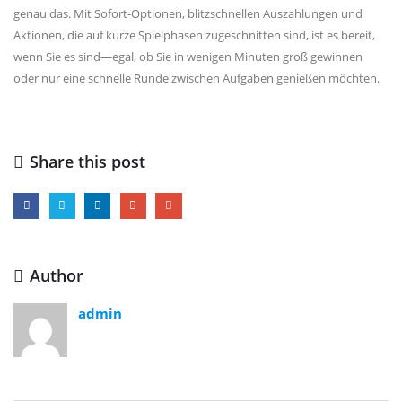
genau das. Mit Sofort-Optionen, blitzschnellen Auszahlungen und
Aktionen, die auf kurze Spielphasen zugeschnitten sind, ist es bereit,
wenn Sie es sind—egal, ob Sie in wenigen Minuten groß gewinnen
oder nur eine schnelle Runde zwischen Aufgaben genießen möchten.
Share this post
Author
admin