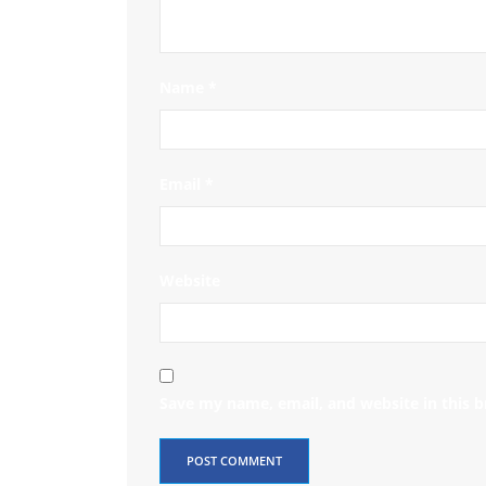
Name
*
Email
*
Website
Save my name, email, and website in this 