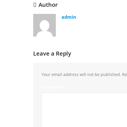
Author
admin
Leave a Reply
Your email address will not be published.
Re
Comment
*