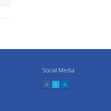
Social Media