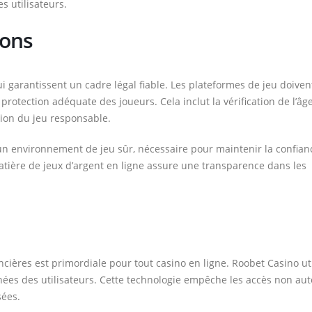
s utilisateurs.
ions
i garantissent un cadre légal fiable. Les plateformes de jeu doiven
otection adéquate des joueurs. Cela inclut la vérification de l’âge
tion du jeu responsable.
e un environnement de jeu sûr, nécessaire pour maintenir la confian
matière de jeux d’argent en ligne assure une transparence dans les
ncières est primordiale pour tout casino en ligne. Roobet Casino uti
ées des utilisateurs. Cette technologie empêche les accès non aut
sées.