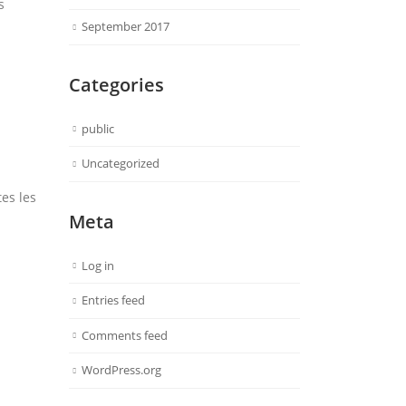
s
September 2017
Categories
public
Uncategorized
es les
Meta
Log in
Entries feed
Comments feed
WordPress.org