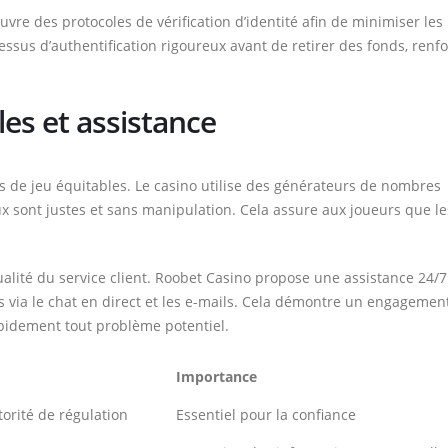
re des protocoles de vérification d’identité afin de minimiser les
ssus d’authentification rigoureux avant de retirer des fonds, renf
les et assistance
 de jeu équitables. Le casino utilise des générateurs de nombres
ux sont justes et sans manipulation. Cela assure aux joueurs que le
qualité du service client. Roobet Casino propose une assistance 24/7
les via le chat en direct et les e-mails. Cela démontre un engagemen
apidement tout problème potentiel.
Importance
orité de régulation
Essentiel pour la confiance