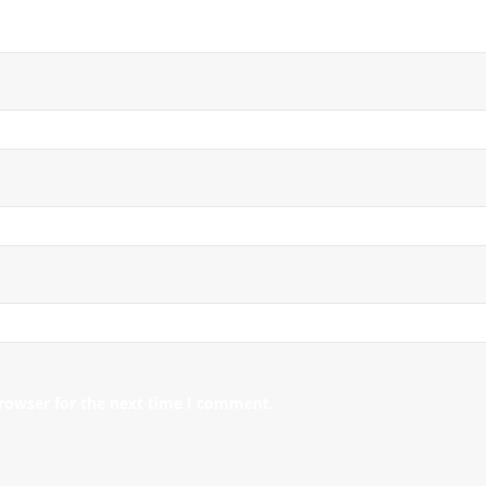
browser for the next time I comment.