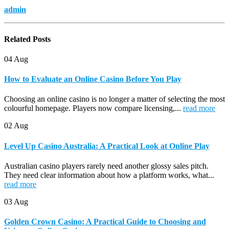
admin
Related
Posts
04
Aug
How to Evaluate an Online Casino Before You Play
Choosing an online casino is no longer a matter of selecting the most
colourful homepage. Players now compare licensing,...
read more
02
Aug
Level Up Casino Australia: A Practical Look at Online Play
Australian casino players rarely need another glossy sales pitch.
They need clear information about how a platform works, what...
read more
03
Aug
Golden Crown Casino: A Practical Guide to Choosing and