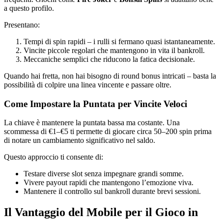
a questo profilo.
Presentano:
Tempi di spin rapidi – i rulli si fermano quasi istantaneamente.
Vincite piccole regolari che mantengono in vita il bankroll.
Meccaniche semplici che riducono la fatica decisionale.
Quando hai fretta, non hai bisogno di round bonus intricati – basta la
possibilità di colpire una linea vincente e passare oltre.
Come Impostare la Puntata per Vincite Veloci
La chiave è mantenere la puntata bassa ma costante. Una
scommessa di €1–€5 ti permette di giocare circa 50–200 spin prima
di notare un cambiamento significativo nel saldo.
Questo approccio ti consente di:
Testare diverse slot senza impegnare grandi somme.
Vivere payout rapidi che mantengono l’emozione viva.
Mantenere il controllo sul bankroll durante brevi sessioni.
Il Vantaggio del Mobile per il Gioco in