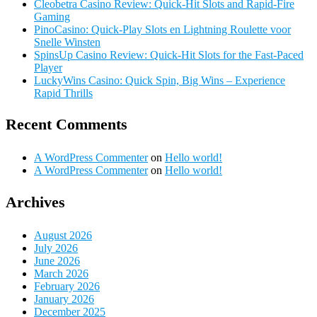
Cleobetra Casino Review: Quick‑Hit Slots and Rapid‑Fire
Gaming
PinoCasino: Quick‑Play Slots en Lightning Roulette voor
Snelle Winsten
SpinsUp Casino Review: Quick‑Hit Slots for the Fast‑Paced
Player
LuckyWins Casino: Quick Spin, Big Wins – Experience
Rapid Thrills
Recent Comments
A WordPress Commenter
on
Hello world!
A WordPress Commenter
on
Hello world!
Archives
August 2026
July 2026
June 2026
March 2026
February 2026
January 2026
December 2025