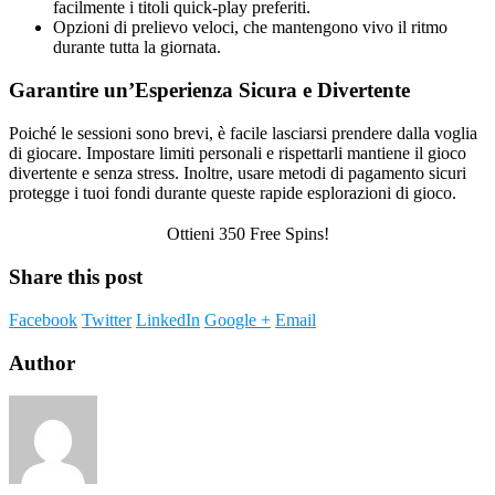
facilmente i titoli quick‑play preferiti.
Opzioni di prelievo veloci, che mantengono vivo il ritmo
durante tutta la giornata.
Garantire un’Esperienza Sicura e Divertente
Poiché le sessioni sono brevi, è facile lasciarsi prendere dalla voglia
di giocare. Impostare limiti personali e rispettarli mantiene il gioco
divertente e senza stress. Inoltre, usare metodi di pagamento sicuri
protegge i tuoi fondi durante queste rapide esplorazioni di gioco.
Ottieni 350 Free Spins!
Share this post
Facebook
Twitter
LinkedIn
Google +
Email
Author