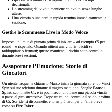
decisionali.
Lo streaming dal vivo ti mantiene coinvolto senza lunghe
attese.
Una vittoria o una perdita rapida termina immediatamente la
sessione.
Gestire le Scommesse Live in Modo Veloce
Imposta un limite di puntata prima di iniziare – ad esempio €5 per
round – e rispettalo. Quando ottieni una vittoria, decidi se
raddoppiare o fermarti; questo mantiene il rischio sotto controllo
durante brevi sessioni.
Assaporare l’Emozione: Storie di
Giocatori
Un utente frequente chiamato Marco inizia la giornata aprendo Vinci
Spin sul suo telefono durante il tragitto mattutino. Sceglie
Bonsai
Spins
, scommette €1, e in pochi secondi ottiene una piccola vincita
o passa al giro successivo. Dopo tre round, controlla il saldo: profitto
di €5. Sorride, si disconnette, e torna più tardi per un’altra breve
corsa su
Fire Joker
.