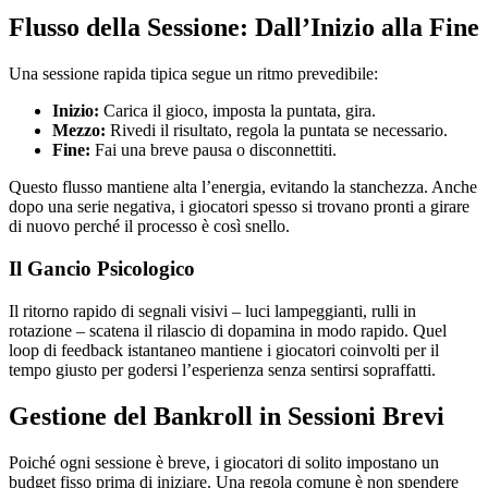
Flusso della Sessione: Dall’Inizio alla Fine
Una sessione rapida tipica segue un ritmo prevedibile:
Inizio:
Carica il gioco, imposta la puntata, gira.
Mezzo:
Rivedi il risultato, regola la puntata se necessario.
Fine:
Fai una breve pausa o disconnettiti.
Questo flusso mantiene alta l’energia, evitando la stanchezza. Anche
dopo una serie negativa, i giocatori spesso si trovano pronti a girare
di nuovo perché il processo è così snello.
Il Gancio Psicologico
Il ritorno rapido di segnali visivi – luci lampeggianti, rulli in
rotazione – scatena il rilascio di dopamina in modo rapido. Quel
loop di feedback istantaneo mantiene i giocatori coinvolti per il
tempo giusto per godersi l’esperienza senza sentirsi sopraffatti.
Gestione del Bankroll in Sessioni Brevi
Poiché ogni sessione è breve, i giocatori di solito impostano un
budget fisso prima di iniziare. Una regola comune è non spendere