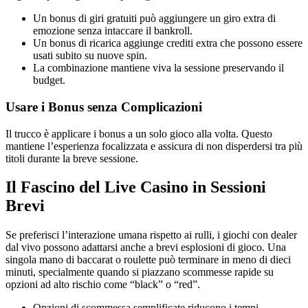
Un bonus di giri gratuiti può aggiungere un giro extra di
emozione senza intaccare il bankroll.
Un bonus di ricarica aggiunge crediti extra che possono essere
usati subito su nuove spin.
La combinazione mantiene viva la sessione preservando il
budget.
Usare i Bonus senza Complicazioni
Il trucco è applicare i bonus a un solo gioco alla volta. Questo
mantiene l’esperienza focalizzata e assicura di non disperdersi tra più
titoli durante la breve sessione.
Il Fascino del Live Casino in Sessioni
Brevi
Se preferisci l’interazione umana rispetto ai rulli, i giochi con dealer
dal vivo possono adattarsi anche a brevi esplosioni di gioco. Una
singola mano di baccarat o roulette può terminare in meno di dieci
minuti, specialmente quando si piazzano scommesse rapide su
opzioni ad alto rischio come “black” o “red”.
Opzioni di scommessa semplificate riducono i tempi