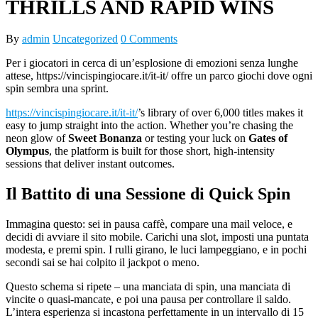
THRILLS AND RAPID WINS
By
admin
Uncategorized
0 Comments
Per i giocatori in cerca di un’esplosione di emozioni senza lunghe
attese, https://vincispingiocare.it/it-it/ offre un parco giochi dove ogni
spin sembra una sprint.
https://vincispingiocare.it/it-it/
’s library of over 6,000 titles makes it
easy to jump straight into the action. Whether you’re chasing the
neon glow of
Sweet Bonanza
or testing your luck on
Gates of
Olympus
, the platform is built for those short, high‑intensity
sessions that deliver instant outcomes.
Il Battito di una Sessione di Quick Spin
Immagina questo: sei in pausa caffè, compare una mail veloce, e
decidi di avviare il sito mobile. Carichi una slot, imposti una puntata
modesta, e premi spin. I rulli girano, le luci lampeggiano, e in pochi
secondi sai se hai colpito il jackpot o meno.
Questo schema si ripete – una manciata di spin, una manciata di
vincite o quasi‑mancate, e poi una pausa per controllare il saldo.
L’intera esperienza si incastona perfettamente in un intervallo di 15