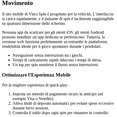
Movimento
Il sito mobile di Vinci Spin è progettato per la velocità. L’interfaccia
si carica rapidamente, e il pulsante di spin è facilmente raggiungibile
su qualsiasi dimensione dello schermo.
Nessuna app da scaricare per gli utenti iOS; gli utenti Android
possono installare un’app dedicata se preferiscono. Tuttavia, la
versione web funziona perfettamente su entrambe le piattaforme,
rendendola ideale per il gioco spontaneo durante i pendolari.
Navigazione senza interruzioni tra i giochi.
Tempi di caricamento rapidi riducono i tempi di attesa.
Un tap per spin mantiene il flusso senza interruzioni.
Ottimizzare l’Esperienza Mobile
Per la migliore esperienza di quick‑play:
Imposta un metodo di pagamento sicuro in anticipo (ad
esempio Visa o Neteller).
Attiva limiti di deposito automatici per evitare spese eccessive
durante brevi sessioni.
Controlla il saldo dopo ogni spin per rimanere in controllo.