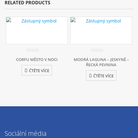
RELATED PRODUCTS
0
out of 5
0
out of 5
CORFU MĚSTO V NOCI
MODRÁ LAGUNA – JESKYNĚ –
ŘECKÁ PEVNINA
ČTĚTE VÍCE
ČTĚTE VÍCE
Sociální média