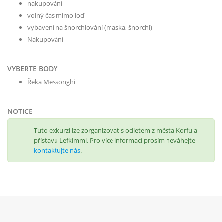
nakupování
volný čas mimo loď
vybavení na šnorchlování (maska, šnorchl)
Nakupování
VYBERTE BODY
Řeka Messonghi
NOTICE
Tuto exkurzi lze zorganizovat s odletem z města Korfu a
přístavu Lefkimmi. Pro více informací prosím neváhejte
kontaktujte nás
.