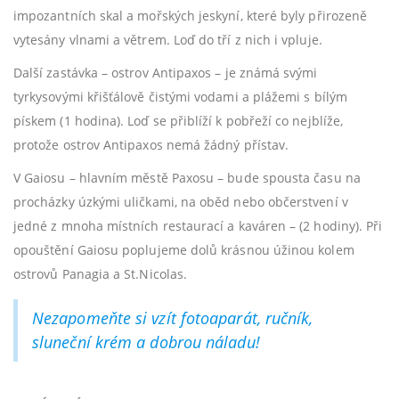
impozantních skal a mořských jeskyní, které byly přirozeně
vytesány vlnami a větrem. Loď do tří z nich i vpluje.
Další zastávka – ostrov Antipaxos – je známá svými
tyrkysovými křišťálově čistými vodami a plážemi s bílým
pískem (1 hodina). Loď se přiblíží k pobřeží co nejblíže,
protože ostrov Antipaxos nemá žádný přístav.
V Gaiosu – hlavním městě Paxosu – bude spousta času na
procházky úzkými uličkami, na oběd nebo občerstvení v
jedné z mnoha místních restaurací a kaváren – (2 hodiny). Při
opouštění Gaiosu poplujeme dolů krásnou úžinou kolem
ostrovů Panagia a St.Nicolas.
Nezapomeňte si vzít fotoaparát, ručník,
sluneční krém a dobrou náladu!