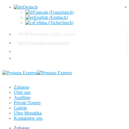
Deutsch
Français
(
Französisch
)
English
(
Englisch
)
Čeština
(
Tschechisch
)
49080 Moraitika, Corfu, Greece
info@moraitika-cruises.com
(+30) 6946 659 869
Zuhause
Über uns
Ausflüge
Private Touren
Galerie
Über Moraitika
Kontaktiere uns
Zuhause