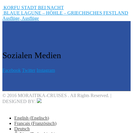
KORFU STADT BEI NACHT
BLAUE LAGUNE – HÖHLE – GRIECHISCHES FESTLAND
Ausflüge, Ausflüge
Sozialen Medien
Facebook
Twitter
Instagram
© 2016 MORAITIKA-CRUISES . All Rights Reserved. |
DESIGNED BY:
English
(
Englisch
)
Français
(
Französisch
)
Deutsch