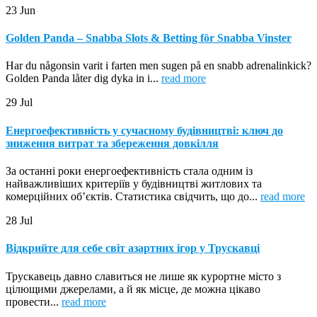
23
Jun
Golden Panda – Snabba Slots & Betting för Snabba Vinster
Har du någonsin varit i farten men sugen på en snabb adrenalinkick?
Golden Panda låter dig dyka in i...
read more
29
Jul
Енергоефективність у сучасному будівництві: ключ до
зниження витрат та збереження довкілля
За останні роки енергоефективність стала одним із
найважливіших критеріїв у будівництві житлових та
комерційних об’єктів. Статистика свідчить, що до...
read more
28
Jul
Відкрийте для себе світ азартних ігор у Трускавці
Трускавець давно славиться не лише як курортне місто з
цілющими джерелами, а й як місце, де можна цікаво
провести...
read more