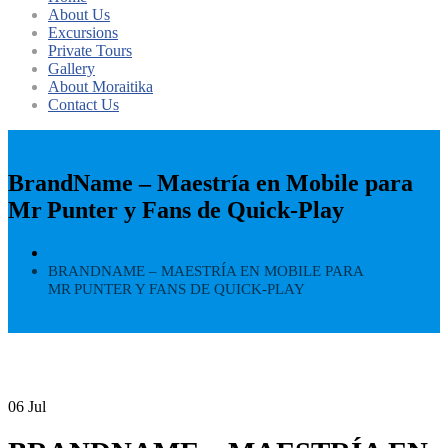
About Us
Excursions
Private Tours
Gallery
About Moraitika
Contact Us
BrandName – Maestría en Mobile para
Mr Punter y Fans de Quick‑Play
HOME
BRANDNAME – MAESTRÍA EN MOBILE PARA
MR PUNTER Y FANS DE QUICK‑PLAY
06
Jul