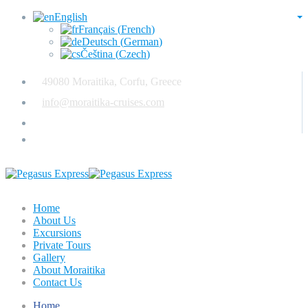
English
Français
(
French
)
Deutsch
(
German
)
Čeština
(
Czech
)
49080 Moraitika, Corfu, Greece
info@moraitika-cruises.com
(+30) 6946 659 869
Home
About Us
Excursions
Private Tours
Gallery
About Moraitika
Contact Us
Home