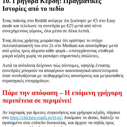
10. Γρήγορα Κέρδη: Πραγματικές
Ιστορίες από το πεδίο
Ένας παίκτης στο Reddit ανέφερε ότι ξεκίνησε με €5 στο Easy
mode και τελείωσε τη συνεδρία με €25 μετά από πέντε
συνεχόμενους γύρους, όλα μέσα σε δέκα λεπτά.
Ένας άλλος χρήστης μοιράστηκε ότι ορίστηκε το στόχο
πολλαπλασιαστή του στο 2x στο Medium και αποσύρθηκε μετά
από μόλις τρεις άλματα κάθε φορά—επιτυγχάνοντας σταθερά
μικρά κέρδη χωρίς να ρισκάρει σημαντικές απώλειες.
Αυτά τα ανέκδοτα δείχνουν πώς σύντομες, υψηλής έντασης
συνεδρίες μπορούν να αποφέρουν ικανοποιητικά αποτελέσματα
όταν συνδυάζονται με πειθαρχημένες αποσύρσεις και μετριοπαθείς
στρατηγικές στοιχημάτων.
Πάρε την απόφαση – Η επόμενη γρήγορη
περιπέτεια σε περιμένει!
Αν λαχταράς για άμεσες συγκινήσεις και γρήγορα κέρδη, πήγαινε
στο
https://chicken-roads.gr/el-gr/
, δοκίμασε το demo, διάλεξε το
αγαπημένο σου επίπεδο δυσκολίας, και άρχισε να πηδάς προς