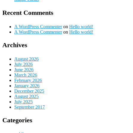
Recent Comments
A WordPress Commenter
on
Hello world!
A WordPress Commenter
on
Hello world!
Archives
August 2026
July 2026
June 2026
March 2026
February 2026
January 2026
December 2025
August 2025
July 2025
September 2017
Categories