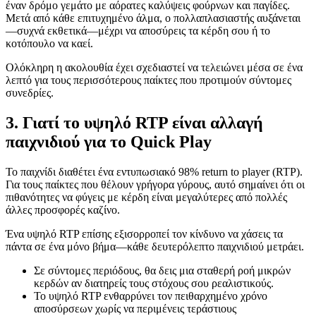
έναν δρόμο γεμάτο με αόρατες καλύψεις φούρνων και παγίδες.
Μετά από κάθε επιτυχημένο άλμα, ο πολλαπλασιαστής αυξάνεται
—συχνά εκθετικά—μέχρι να αποσύρεις τα κέρδη σου ή το
κοτόπουλο να καεί.
Ολόκληρη η ακολουθία έχει σχεδιαστεί να τελειώνει μέσα σε ένα
λεπτό για τους περισσότερους παίκτες που προτιμούν σύντομες
συνεδρίες.
3. Γιατί το υψηλό RTP είναι αλλαγή
παιχνιδιού για το Quick Play
Το παιχνίδι διαθέτει ένα εντυπωσιακό 98% return to player (RTP).
Για τους παίκτες που θέλουν γρήγορα γύρους, αυτό σημαίνει ότι οι
πιθανότητες να φύγεις με κέρδη είναι μεγαλύτερες από πολλές
άλλες προσφορές καζίνο.
Ένα υψηλό RTP επίσης εξισορροπεί τον κίνδυνο να χάσεις τα
πάντα σε ένα μόνο βήμα—κάθε δευτερόλεπτο παιχνιδιού μετράει.
Σε σύντομες περιόδους, θα δεις μια σταθερή ροή μικρών
κερδών αν διατηρείς τους στόχους σου ρεαλιστικούς.
Το υψηλό RTP ενθαρρύνει τον πειθαρχημένο χρόνο
αποσύρσεων χωρίς να περιμένεις τεράστιους