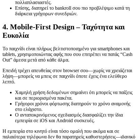
πολλαπλασιαστές.
Επίσης, διατηρεί το bankroll σου πιο προβλέψιμο κατά τη
διάρκεια γρήγορων συνεδριών.
4. Mobile‑First Design – Ταχύτητα και
Ευκολία
Το παιχνίδι είναι πλήρως βελτιστοποιημένο για smartphones και
tablets, χρησιμοποιώντας αφής που σου επιτρέπει να πατάς “Cash
Out” άμεσα μετά από κάθε άλμα.
Επειδή τρέχει απευθείας στον browser σου—χωρίς να χρειάζεται
λήψη—μπορείς να μπεις σε παιχνίδι όποτε έχεις ένα ελεύθερο
λεπτό.
Χαμηλή χρήση δεδομένων σημαίνει ότι μπορείς να παίξεις
και σε περιορισμένα πακέτα.
Γρήγοροι χρόνοι φόρτωσης διατηρούν το χρόνο αναμονής
στο ελάχιστο.
Ο ανταποκρινόμενος σχεδιασμός διασφαλίζει την ίδια
εμπειρία σε iOS και Android συσκευές.
Η εμπειρία στο κινητό είναι τόσο ομαλή που ακόμα και σε
παλαιότερα τηλέφωνα δεν θα παρατηρείς καθυστερήσεις—ιδανικό