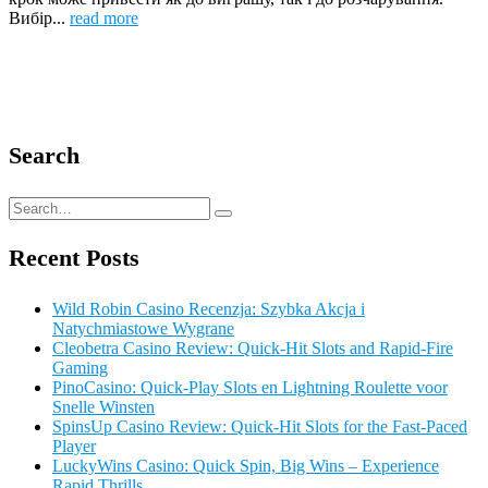
Вибір...
read more
Search
Recent Posts
Wild Robin Casino Recenzja: Szybka Akcja i
Natychmiastowe Wygrane
Cleobetra Casino Review: Quick‑Hit Slots and Rapid‑Fire
Gaming
PinoCasino: Quick‑Play Slots en Lightning Roulette voor
Snelle Winsten
SpinsUp Casino Review: Quick‑Hit Slots for the Fast‑Paced
Player
LuckyWins Casino: Quick Spin, Big Wins – Experience
Rapid Thrills