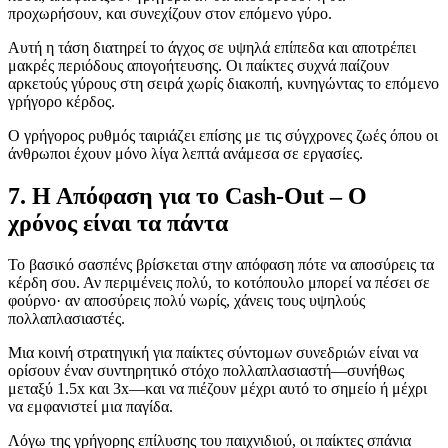
προχωρήσουν, και συνεχίζουν στον επόμενο γύρο.
Αυτή η τάση διατηρεί το άγχος σε υψηλά επίπεδα και αποτρέπει
μακρές περιόδους απογοήτευσης. Οι παίκτες συχνά παίζουν
αρκετούς γύρους στη σειρά χωρίς διακοπή, κυνηγώντας το επόμενο
γρήγορο κέρδος.
Ο γρήγορος ρυθμός ταιριάζει επίσης με τις σύγχρονες ζωές όπου οι
άνθρωποι έχουν μόνο λίγα λεπτά ανάμεσα σε εργασίες.
7. Η Απόφαση για το Cash‑Out – Ο
χρόνος είναι τα πάντα
Το βασικό σασπένς βρίσκεται στην απόφαση πότε να αποσύρεις τα
κέρδη σου. Αν περιμένεις πολύ, το κοτόπουλο μπορεί να πέσει σε
φούρνο· αν αποσύρεις πολύ νωρίς, χάνεις τους υψηλούς
πολλαπλασιαστές.
Μια κοινή στρατηγική για παίκτες σύντομων συνεδριών είναι να
ορίσουν έναν συντηρητικό στόχο πολλαπλασιαστή—συνήθως
μεταξύ 1.5x και 3x—και να πιέζουν μέχρι αυτό το σημείο ή μέχρι
να εμφανιστεί μια παγίδα.
Λόγω της γρήγορης επίλυσης του παιχνιδιού, οι παίκτες σπάνια