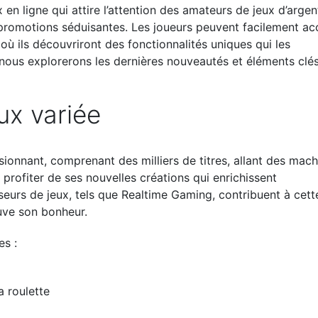
 en ligne qui attire l’attention des amateurs de jeux d’argen
promotions séduisantes. Les joueurs peuvent facilement ac
 où ils découvriront des fonctionnalités uniques qui les
, nous explorerons les dernières nouveautés et éléments clé
ux variée
ionnant, comprenant des milliers de titres, allant des mach
profiter de ses nouvelles créations qui enrichissent
sseurs de jeux, tels que Realtime Gaming, contribuent à cett
ouve son bonheur.
es :
a roulette