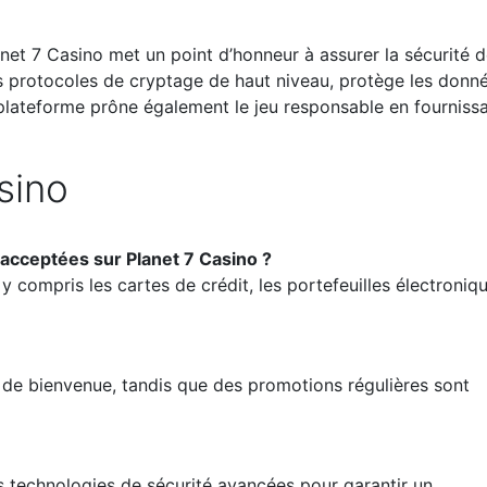
anet 7 Casino met un point d’honneur à assurer la sécurité 
des protocoles de cryptage de haut niveau, protège les donn
 plateforme prône également le jeu responsable en fourniss
sino
acceptées sur Planet 7 Casino ?
 compris les cartes de crédit, les portefeuilles électroniq
de bienvenue, tandis que des promotions régulières sont
des technologies de sécurité avancées pour garantir un