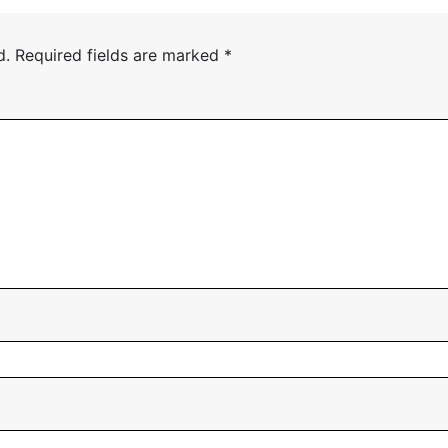
d.
Required fields are marked
*