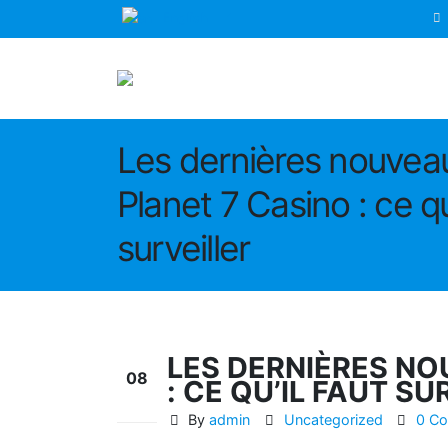
English
Les dernières nouvea
Planet 7 Casino : ce qu’
surveiller
LES DERNIÈRES NO
08
: CE QU’IL FAUT SU
Feb
By
admin
Uncategorized
0 C