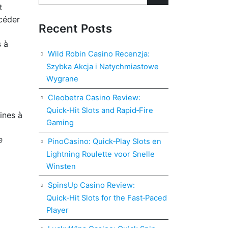
t
céder
Recent Posts
s à
Wild Robin Casino Recenzja:
Szybka Akcja i Natychmiastowe
Wygrane
Cleobetra Casino Review:
Quick‑Hit Slots and Rapid‑Fire
ines à
Gaming
e
PinoCasino: Quick‑Play Slots en
Lightning Roulette voor Snelle
Winsten
SpinsUp Casino Review:
Quick‑Hit Slots for the Fast‑Paced
Player