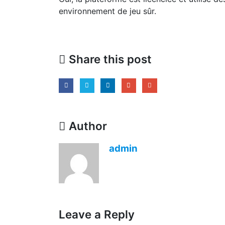
environnement de jeu sûr.
Share this post
Author
admin
Leave a Reply