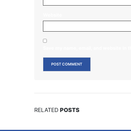
Website
Save my name, email, and website in t
RELATED
POSTS