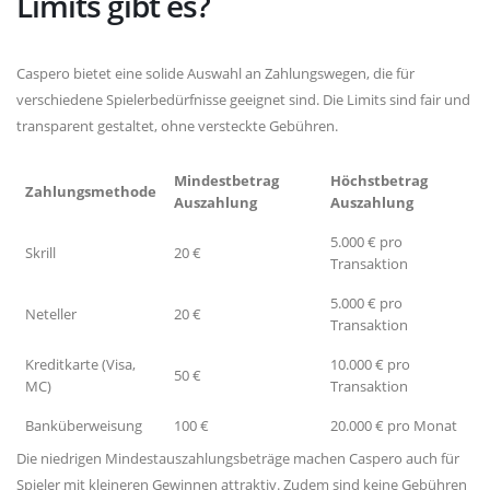
Limits gibt es?
Caspero bietet eine solide Auswahl an Zahlungswegen, die für
verschiedene Spielerbedürfnisse geeignet sind. Die Limits sind fair und
transparent gestaltet, ohne versteckte Gebühren.
Mindestbetrag
Höchstbetrag
Zahlungsmethode
Auszahlung
Auszahlung
5.000 € pro
Skrill
20 €
Transaktion
5.000 € pro
Neteller
20 €
Transaktion
Kreditkarte (Visa,
10.000 € pro
50 €
MC)
Transaktion
Banküberweisung
100 €
20.000 € pro Monat
Die niedrigen Mindestauszahlungsbeträge machen Caspero auch für
Spieler mit kleineren Gewinnen attraktiv. Zudem sind keine Gebühren