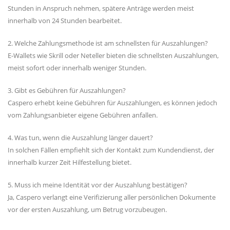
Stunden in Anspruch nehmen, spätere Anträge werden meist
innerhalb von 24 Stunden bearbeitet.
2. Welche Zahlungsmethode ist am schnellsten für Auszahlungen?
E-Wallets wie Skrill oder Neteller bieten die schnellsten Auszahlungen,
meist sofort oder innerhalb weniger Stunden.
3. Gibt es Gebühren für Auszahlungen?
Caspero erhebt keine Gebühren für Auszahlungen, es können jedoch
vom Zahlungsanbieter eigene Gebühren anfallen.
4. Was tun, wenn die Auszahlung länger dauert?
In solchen Fällen empfiehlt sich der Kontakt zum Kundendienst, der
innerhalb kurzer Zeit Hilfestellung bietet.
5. Muss ich meine Identität vor der Auszahlung bestätigen?
Ja, Caspero verlangt eine Verifizierung aller persönlichen Dokumente
vor der ersten Auszahlung, um Betrug vorzubeugen.