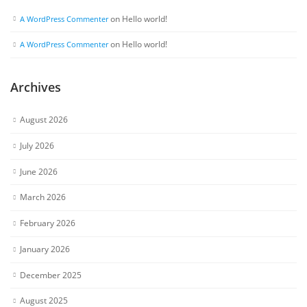
on
Hello world!
A WordPress Commenter
on
Hello world!
A WordPress Commenter
Archives
August 2026
July 2026
June 2026
March 2026
February 2026
January 2026
December 2025
August 2025