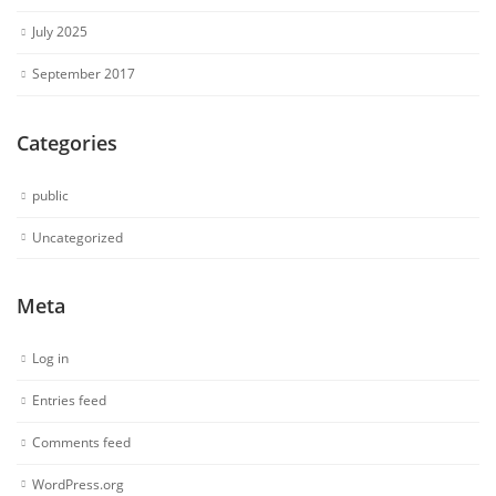
July 2025
September 2017
Categories
public
Uncategorized
Meta
Log in
Entries feed
Comments feed
WordPress.org