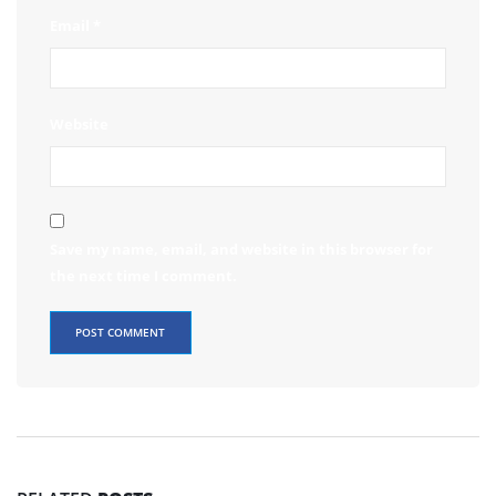
Email
*
Website
Save my name, email, and website in this browser for
the next time I comment.