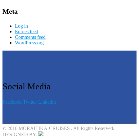
Meta
Log in
Entries feed
Comments feed
WordPress.org
Social Media
Facebook
Twitter
Linkedin
© 2016 MORAITIKA-CRUISES . All Rights Reserved. |
DESIGNED BY: