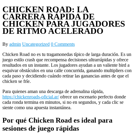
CHICKEN ROAD: LA
CARRERA RÁPIDA DE
CHICKEN PARA JUGADORES
DE RITMO ACELERADO
By
admin
Uncategorized
0 Comments
Chicken Road no es tu tragamonedas típico de larga duración. Es un
juego estilo crash que recompensa decisiones ultrarrápidas y ofrece
resultados en un instante. Los jugadores ayudan a un valiente bird a
esquivar obstáculos en una calle concurrida, ganando multipliers con
cada paso y decidiendo cuándo retirar las ganancias antes de que el
chicken se fríe.
Para quienes aman una descarga de adrenalina rápida,
https://chickenroads-oficial.ar/
ofrece un escenario perfecto donde
cada ronda termina en minutos, si no en segundos, y cada clic se
siente como una apuesta instantánea.
Por qué Chicken Road es ideal para
sesiones de juego rápidas