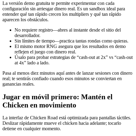
La versión demo gratuita te permite experimentar con cada
configuración sin arriesgar dinero real. Es un sandbox ideal para
entender qué tan rápido crecen los multipliers y qué tan rápido
aparecen los obstáculos.
No requiere registro—abres al instante desde el sitio del
desarrollador.
Sin límites de tiempo—practica tantas rondas como quieras.
El mismo motor RNG asegura que los resultados en demo
reflejen el juego con dinero real.
Úsalo para probar estrategias de “cash‑out at 2x” vs “cash‑out
at 4x” lado a lado.
Pasa al menos diez minutos aquí antes de lanzar sesiones con dinero
real; te sentirás confiado cuando esos minutos se conviertan en
ganancias reales.
Jugar en móvil primero: Mantén el
Chicken en movimiento
La interfaz de Chicken Road está optimizada para pantallas táctiles.
Deslizar rápidamente mueve el chicken hacia adelante; tocarlo
detiene en cualquier momento.