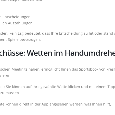
ige Entscheidungen.
ellen Auszahlungen.
den; kein Lag bedeutet, dass Ihre Entscheidung zu hit oder stand 
ment‑Spiele bevorzugen.
schüsse: Wetten im Handumdreh
ischen Meetings haben, ermöglicht Ihnen das Sportsbook von Fresh
zieren.
eit; Sie können auf Ihre gewählte Wette klicken und mit einem Tip
 zu müssen.
e können direkt in der App angesehen werden, was Ihnen hilft,