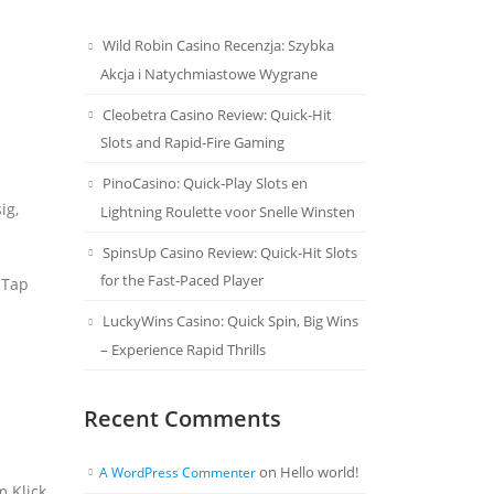
Wild Robin Casino Recenzja: Szybka
Akcja i Natychmiastowe Wygrane
Cleobetra Casino Review: Quick‑Hit
Slots and Rapid‑Fire Gaming
PinoCasino: Quick‑Play Slots en
ig,
Lightning Roulette voor Snelle Winsten
SpinsUp Casino Review: Quick‑Hit Slots
for the Fast‑Paced Player
 Tap
h
LuckyWins Casino: Quick Spin, Big Wins
– Experience Rapid Thrills
Recent Comments
on
Hello world!
A WordPress Commenter
m Klick