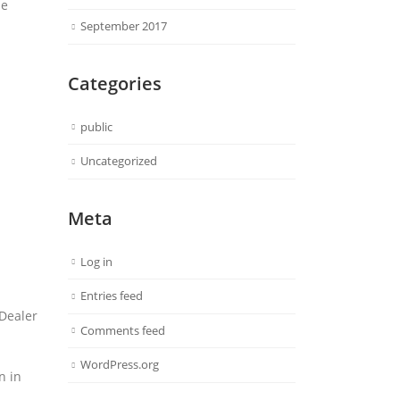
ne
September 2017
Categories
public
Uncategorized
Meta
Log in
Entries feed
 Dealer
Comments feed
WordPress.org
n in