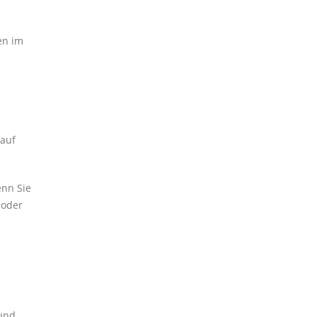
en im
 auf
enn Sie
 oder
 und