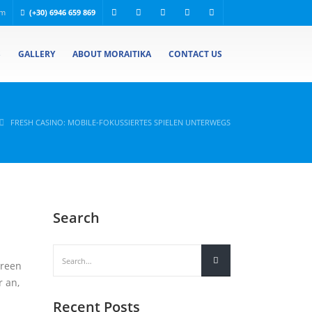
om
(+30) 6946 659 869
S
GALLERY
ABOUT MORAITIKA
CONTACT US
FRESH CASINO: MOBILE‑FOKUSSIERTES SPIELEN UNTERWEGS
Search
creen
r an,
Recent Posts