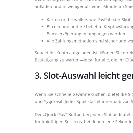
aufladen und in weniger als einer Minute im Spie
Karten und e‑wallets wie PayPal oder Skrill
Bitcoin und andere beliebte Kryptowährun
Bankverzögerungen umgangen werden.
Alle Zahlungsmethoden sind sicher und ver
Sobald Ihr Konto aufgeladen ist, können Sie direk
Bestätigung zu warten—ideal für alle, die ihr Gl
3. Slot‑Auswahl leicht g
Wenn Sie schnelle Gewinne suchen, bietet die Sl
und Yggdrasil. Jedes Spiel startet innerhalb von
Der „Quick Play“-Button bei jedem Slot bedeutet
fünfminütigen Sessions, bei denen jede Sekunde 