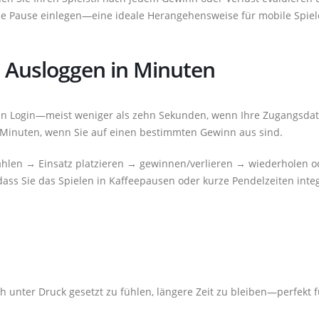
ze Pause einlegen—eine ideale Herangehensweise für mobile Spiele
nd Ausloggen in Minuten
len Login—meist weniger als zehn Sekunden, wenn Ihre Zugangsda
 Minuten, wenn Sie auf einen bestimmten Gewinn aus sind.
 wählen → Einsatz platzieren → gewinnen/verlieren → wiederholen o
ass Sie das Spielen in Kaffeepausen oder kurze Pendelzeiten inte
ch unter Druck gesetzt zu fühlen, längere Zeit zu bleiben—perfekt f