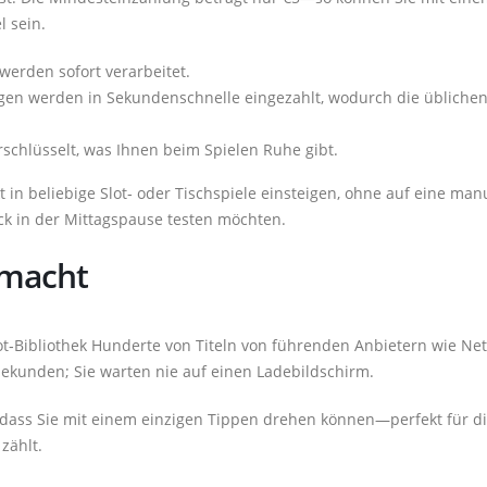
l sein.
 werden sofort verarbeitet.
gen werden in Sekundenschnelle eingezahlt, wodurch die übliche
schlüsselt, was Ihnen beim Spielen Ruhe gibt.
t in beliebige Slot‑ oder Tischspiele einsteigen, ohne auf eine man
ück in der Mittagspause testen möchten.
emacht
ot‑Bibliothek Hunderte von Titeln von führenden Anbietern wie Ne
 Sekunden; Sie warten nie auf einen Ladebildschirm.
, dass Sie mit einem einzigen Tippen drehen können—perfekt für d
zählt.