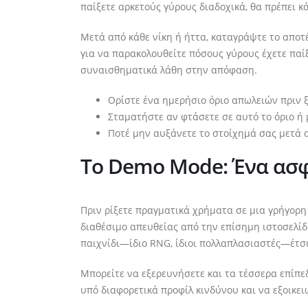
παίξετε αρκετούς γύρους διαδοχικά, θα πρέπει κ
Μετά από κάθε νίκη ή ήττα, καταγράψτε το αποτ
για να παρακολουθείτε πόσους γύρους έχετε παίξ
συναισθηματικά λάθη στην απόφαση.
Ορίστε ένα ημερήσιο όριο απωλειών πριν ξ
Σταματήστε αν φτάσετε σε αυτό το όριο ή
Ποτέ μην αυξάνετε το στοίχημά σας μετά α
Το Demo Mode: Ένα ασφ
Πριν ρίξετε πραγματικά χρήματα σε μια γρήγορ
διαθέσιμο απευθείας από την επίσημη ιστοσελίδ
παιχνίδι—ίδιο RNG, ίδιοι πολλαπλασιαστές—έτσι
Μπορείτε να εξερευνήσετε και τα τέσσερα επίπε
υπό διαφορετικά προφίλ κινδύνου και να εξοικει