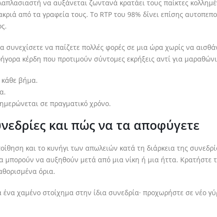
λλαπλασιαστή να αυξάνεται ζωντανά κρατάει τους παίκτες κολλημ
ακριά από τα γραφεία τους. Το RTP του 98% δίνει επίσης αυτοπεπ
ς.
να συνεχίσετε να παίζετε πολλές φορές σε μια ώρα χωρίς να αισθά
ήγορα κέρδη που προτιμούν σύντομες εκρήξεις αντί για μαραθώνι
 κάθε βήμα.
α.
ημερώνεται σε πραγματικό χρόνο.
υνεδρίες και πώς να τα αποφύγετε
οίθηση και το κυνήγι των απωλειών κατά τη διάρκεια της συνεδρί
α μπορούν να αυξηθούν μετά από μια νίκη ή μια ήττα. Κρατήστε 
αθορισμένα όρια.
ά ένα χαμένο στοίχημα στην ίδια συνεδρία· προχωρήστε σε νέο γύ