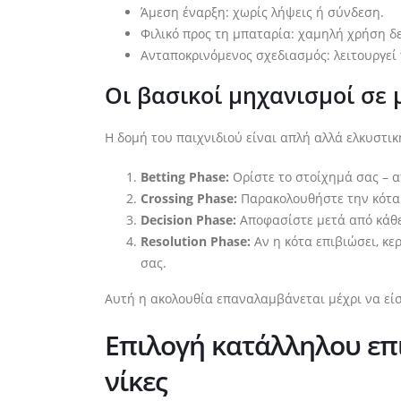
Άμεση έναρξη: χωρίς λήψεις ή σύνδεση.
Φιλικό προς τη μπαταρία: χαμηλή χρήση δ
Ανταποκρινόμενος σχεδιασμός: λειτουργεί 
Οι βασικοί μηχανισμοί σε
Η δομή του παιχνιδιού είναι απλή αλλά ελκυστικ
Betting Phase:
Ορίστε το στοίχημά σας – απ
Crossing Phase:
Παρακολουθήστε την κότα 
Decision Phase:
Αποφασίστε μετά από κάθε
Resolution Phase:
Αν η κότα επιβιώσει, κε
σας.
Αυτή η ακολουθία επαναλαμβάνεται μέχρι να είσ
Επιλογή κατάλληλου επ
νίκες