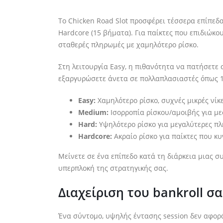
Το Chicken Road Slot προσφέρει τέσσερα επίπεδα
Hardcore (15 βήματα). Για παίκτες που επιδιώκο
σταθερές πληρωμές με χαμηλότερο ρίσκο.
Στη λειτουργία Easy, η πιθανότητα να πατήσετε 
εξαργυρώσετε άνετα σε πολλαπλασιαστές όπως 1
Easy:
Χαμηλότερο ρίσκο, συχνές μικρές νίκε
Medium:
Ισορροπία ρίσκου/αμοιβής για με
Hard:
Υψηλότερο ρίσκο για μεγαλύτερες π
Hardcore:
Ακραίο ρίσκο για παίκτες που κ
Μείνετε σε ένα επίπεδο κατά τη διάρκεια μιας σ
υπερπλοκή της στρατηγικής σας.
Διαχείριση του bankroll σ
Ένα σύντομο, υψηλής έντασης session δεν αφορά