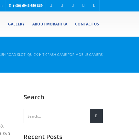
om
(+30) 6946 659 869
S
GALLERY
ABOUT MORAITIKA
CONTACT US
KEN ROAD SLOT: QUICK‑HIT CRASH GAME FOR MOBILE GAMERS
Search
ό.
ι ένα
Recent Posts