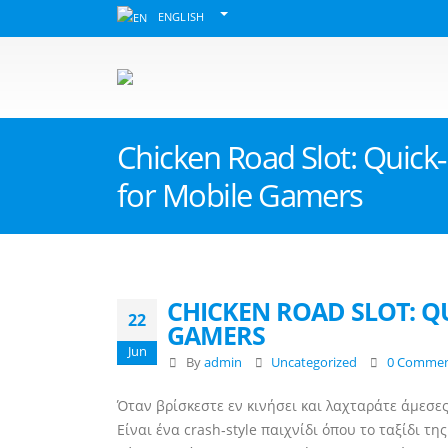
ENGLISH
Chicken Road Slot: Quick
for Mobile Gamers
CHICKEN ROAD SLOT: Q
22
GAMERS
Jun
By
admin
Uncategorized
0 Commen
Όταν βρίσκεστε εν κινήσει και λαχταράτε άμεσες
Είναι ένα crash‑style παιχνίδι όπου το ταξίδι 