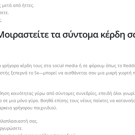
 μετά από ήττες.
σετε.
ς.
 Μοιραστείτε τα σύντομα κέρδη σ
 γρήγορα κέρδη τους στα social media ή σε φόρουμ όπως το Reddi
στής ξεπερνά το 5x—μπορεί να αισθάνεται σαν μια μικρή γιορτή 
θηση κοινότητας γύρω από σύντομες συνεδρίες, επειδή όλοι γνωρ
 σε μια μόνο γύρο. Βοηθά επίσης τους νέους παίκτες να κατανοή
ιάρκεια γρήγορου παιχνιδιού.
λλαπλασιαστή σας.
αργυρώσετε.