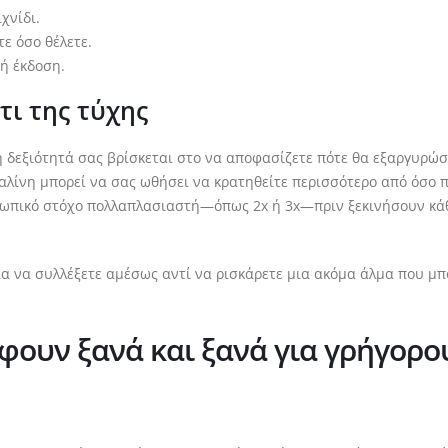
χνίδι.
ε όσο θέλετε.
κή έκδοση.
τι της τύχης
 η δεξιότητά σας βρίσκεται στο να αποφασίζετε πότε θα εξαργυρώσ
αλίνη μπορεί να σας ωθήσει να κρατηθείτε περισσότερο από όσο π
ροσωπικό στόχο πολλαπλασιαστή—όπως 2x ή 3x—πριν ξεκινήσουν κά
ια να συλλέξετε αμέσως αντί να ρισκάρετε μια ακόμα άλμα που μπ
έφουν ξανά και ξανά για γρήγορο