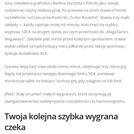
Sara, niezależna graficzka z Berlina, korzysta z Pistolo jako swojej
codziennej rutyny relaksacyjnej. Po przerwie na lunch otwiera Pistolo
na telefonie i od razu przechodzi do „Turbo Roulette”. Stawia trzy małe
zakłady — każdy zajmuje mniej niż minutę. Koło kręci się szybko;
wygrywa 120 € na drugim spinie, po czym przechodzi do „MegaTactics
Megaways”. Zaledwie pięć minut przed kolejnym spotkaniem, stawia
szybki zakład na nadchodzący mecz piłkarski przez sekcję sportową i
zyskuje dodatkowe 30 €.
Typowa sesja Sary trwa około ośmiu minut, obejmując trzy różne gry.
Nigdy nie przekracza swojego dziennego limitu 50 €, ponieważ
monitoruje saldo na bieżąco i kończy grę, gdy osiągnie cel lub limit.
Efekt? Stały strumień małych wygranych, które utrzymują jej
zaangażowanie bez nadwyrężania oszczędności czy harmonogramu.
Twoja kolejna szybka wygrana
czeka