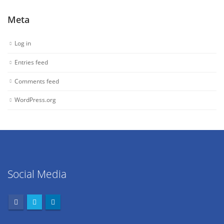
Meta
Log in
Entries feed
Comments feed
WordPress.org
Social Media