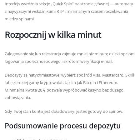
Interfejs wyróżnia sekcje „Quick Spin” na stronie głównej — automaty
z najwyższymi wskaźnikami RTP i minimalnym czasem oczekiwania
między spinami.
Rozpocznij w kilka minut
Zalogowanie się lub rejestracja zajmuje mniej niż minutę dzięki opcjom
logowania społecznościowego i skrótom weryfikacji e-mail.
Depozyty są natychmiastowe: wybierz spośród Visa, Mastercard, Skrill
lub szerokiej gamy kryptowalut, takich jak Bitcoin i Ethereum.
Minimalna kwota 20 € pozwala wypróbować kasyno bez dużego
zobowiązania.
Gdy Twój stan konta jest doładowany, jesteś gotowy do spinów.
Podsumowanie procesu depozytu