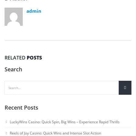
admin
RELATED
POSTS
Search
Recent Posts
LuckyWins Casino: Quick Spin, Big Wins – Experience Rapid Thrills
Reels of Joy Casino: Quick Wins and Intense Slot Action