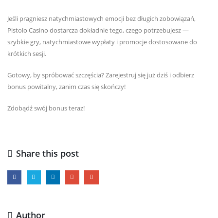
Jeśli pragniesz natychmiastowych emocji bez długich zobowiązań,
Pistolo Casino dostarcza dokładnie tego, czego potrzebujesz —
szybkie gry, natychmiastowe wypłaty i promocje dostosowane do
krótkich sesji.
Gotowy, by spróbować szczęścia? Zarejestruj się już dziś i odbierz
bonus powitalny, zanim czas się skończy!
Zdobądź swój bonus teraz!
Share this post
Author