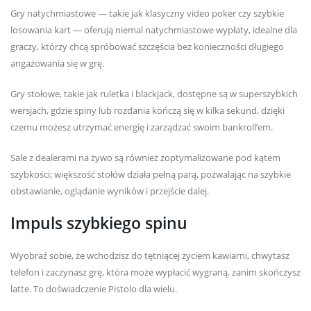
Gry natychmiastowe — takie jak klasyczny video poker czy szybkie
losowania kart — oferują niemal natychmiastowe wypłaty, idealne dla
graczy, którzy chcą spróbować szczęścia bez konieczności długiego
angażowania się w grę.
Gry stołowe, takie jak ruletka i blackjack, dostępne są w superszybkich
wersjach, gdzie spiny lub rozdania kończą się w kilka sekund, dzięki
czemu możesz utrzymać energię i zarządzać swoim bankroll’em.
Sale z dealerami na żywo są również zoptymalizowane pod kątem
szybkości; większość stołów działa pełną parą, pozwalając na szybkie
obstawianie, oglądanie wyników i przejście dalej.
Impuls szybkiego spinu
Wyobraź sobie, że wchodzisz do tętniącej życiem kawiarni, chwytasz
telefon i zaczynasz grę, która może wypłacić wygraną, zanim skończysz
latte. To doświadczenie Pistolo dla wielu.