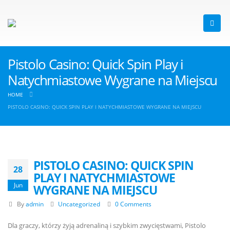
Pistolo Casino: Quick Spin Play i
Natychmiastowe Wygrane na Miejscu
HOME
PISTOLO CASINO: QUICK SPIN PLAY I NATYCHMIASTOWE WYGRANE NA MIEJSCU
PISTOLO CASINO: QUICK SPIN
28
PLAY I NATYCHMIASTOWE
Jun
WYGRANE NA MIEJSCU
By
admin
Uncategorized
0 Comments
Dla graczy, którzy żyją adrenaliną i szybkim zwycięstwami, Pistolo