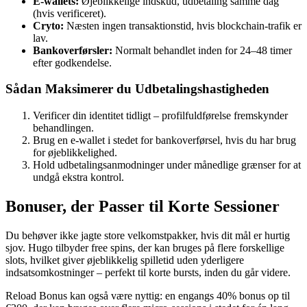
E‑wallets:
Øjeblikkelige indskud, udbetaling samme dag
(hvis verificeret).
Cryto:
Næsten ingen transaktionstid, hvis blockchain-trafik er
lav.
Bankoverførsler:
Normalt behandlet inden for 24–48 timer
efter godkendelse.
Sådan Maksimerer du Udbetalingshastigheden
Verificer din identitet tidligt – profilfuldførelse fremskynder
behandlingen.
Brug en e‑wallet i stedet for bankoverførsel, hvis du har brug
for øjeblikkelighed.
Hold udbetalingsanmodninger under månedlige grænser for at
undgå ekstra kontrol.
Bonuser, der Passer til Korte Sessioner
Du behøver ikke jagte store velkomstpakker, hvis dit mål er hurtig
sjov. Hugo tilbyder free spins, der kan bruges på flere forskellige
slots, hvilket giver øjeblikkelig spilletid uden yderligere
indsatsomkostninger – perfekt til korte bursts, inden du går videre.
Reload Bonus kan også være nyttig: en engangs 40% bonus op til