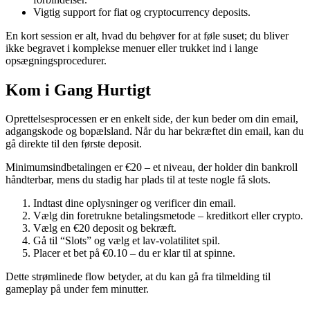
Vigtig support for fiat og cryptocurrency deposits.
En kort session er alt, hvad du behøver for at føle suset; du bliver
ikke begravet i komplekse menuer eller trukket ind i lange
opsægningsprocedurer.
Kom i Gang Hurtigt
Oprettelsesprocessen er en enkelt side, der kun beder om din email,
adgangskode og bopælsland. Når du har bekræftet din email, kan du
gå direkte til den første deposit.
Minimumsindbetalingen er €20 – et niveau, der holder din bankroll
håndterbar, mens du stadig har plads til at teste nogle få slots.
Indtast dine oplysninger og verificer din email.
Vælg din foretrukne betalingsmetode – kreditkort eller crypto.
Vælg en €20 deposit og bekræft.
Gå til “Slots” og vælg et lav‑volatilitet spil.
Placer et bet på €0.10 – du er klar til at spinne.
Dette strømlinede flow betyder, at du kan gå fra tilmelding til
gameplay på under fem minutter.