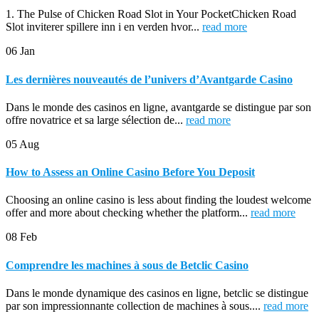
1. The Pulse of Chicken Road Slot in Your PocketChicken Road
Slot inviterer spillere inn i en verden hvor...
read more
06
Jan
Les dernières nouveautés de l’univers d’Avantgarde Casino
Dans le monde des casinos en ligne, avantgarde se distingue par son
offre novatrice et sa large sélection de...
read more
05
Aug
How to Assess an Online Casino Before You Deposit
Choosing an online casino is less about finding the loudest welcome
offer and more about checking whether the platform...
read more
08
Feb
Comprendre les machines à sous de Betclic Casino
Dans le monde dynamique des casinos en ligne, betclic se distingue
par son impressionnante collection de machines à sous....
read more