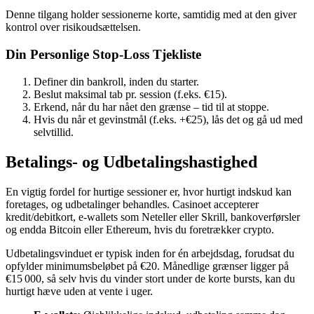
Denne tilgang holder sessionerne korte, samtidig med at den giver
kontrol over risikoudsættelsen.
Din Personlige Stop‑Loss Tjekliste
Definer din bankroll, inden du starter.
Beslut maksimal tab pr. session (f.eks. €15).
Erkend, når du har nået den grænse – tid til at stoppe.
Hvis du når et gevinstmål (f.eks. +€25), lås det og gå ud med
selvtillid.
Betalings- og Udbetalingshastighed
En vigtig fordel for hurtige sessioner er, hvor hurtigt indskud kan
foretages, og udbetalinger behandles. Casinoet accepterer
kredit/debitkort, e-wallets som Neteller eller Skrill, bankoverførsler
og endda Bitcoin eller Ethereum, hvis du foretrækker crypto.
Udbetalingsvinduet er typisk inden for én arbejdsdag, forudsat du
opfylder minimumsbeløbet på €20. Månedlige grænser ligger på
€15 000, så selv hvis du vinder stort under de korte bursts, kan du
hurtigt hæve uden at vente i uger.