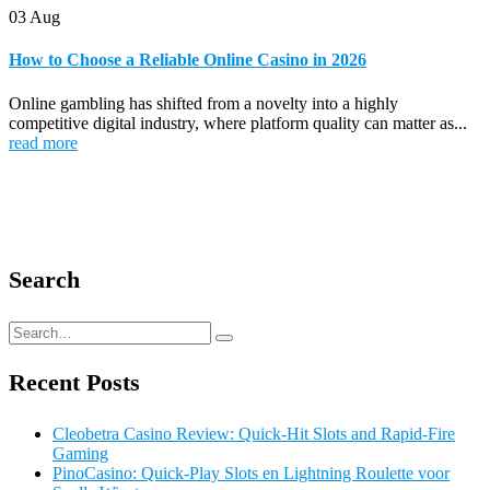
03
Aug
How to Choose a Reliable Online Casino in 2026
Online gambling has shifted from a novelty into a highly
competitive digital industry, where platform quality can matter as...
read more
Search
Recent Posts
Cleobetra Casino Review: Quick‑Hit Slots and Rapid‑Fire
Gaming
PinoCasino: Quick‑Play Slots en Lightning Roulette voor