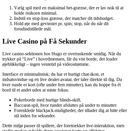
Vælg spil med en maksimal bet-grænse, der er lav nok til at
holde risikoen minimal.
Indstil en stop‑loss grænse, der matcher dit tidsbudget.
Hold øje med gevinster pr. spin; stop, når du når dit
forudindstillede mål.
Live Casino på Få Sekunder
Live casino-sektionen hos Hugo er overraskende smidig. Når du
trykker på “Live” i hovedmenuen, får du vist borde, der loader
øjeblikkeligt – ingen ventetid på videostrømme.
Interface er minimalistisk; du har et hurtigt chat-ikon, et
indsatsvindue og en live dealer-avatar, der taler direkte til dig. Da
hver runde er kort (ofte under fem minutter), kan du hoppe fra ét
bord til et andet uden at miste fokus.
Pokerborde med hurtige blinds‑skift.
Baccarat-spil, hvor runder afsluttes på under to minutter.
Forenklede blackjack-muligheder, der tillader dig at hitte eller
stå inden for sekunder.
Dette miljø passer til spillere, der foretrækker live-interaktion, men
stadig ønsker at holde deres sessioner korte og effektive.