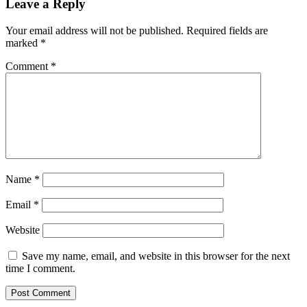
Leave a Reply
Your email address will not be published.
Required fields are
marked
*
Comment
*
Name
*
Email
*
Website
Save my name, email, and website in this browser for the next
time I comment.