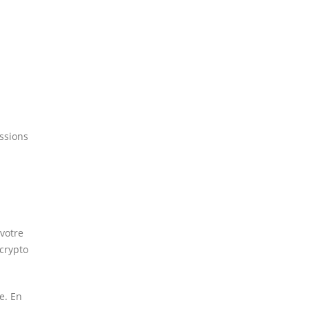
ssions
votre
crypto
e. En