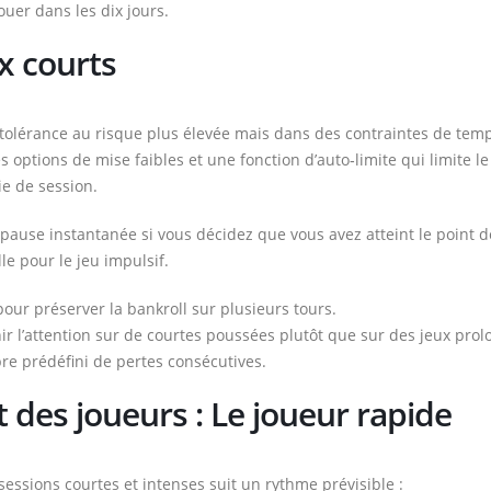
ouer dans les dix jours.
x courts
 tolérance au risque plus élevée mais dans des contraintes de tem
 options de mise faibles et une fonction d’auto‑limite qui limite le
ie de session.
pause instantanée si vous décidez que vous avez atteint le point d
e pour le jeu impulsif.
our préserver la bankroll sur plusieurs tours.
r l’attention sur de courtes poussées plutôt que sur des jeux prol
re prédéfini de pertes consécutives.
des joueurs : Le joueur rapide
essions courtes et intenses suit un rythme prévisible :