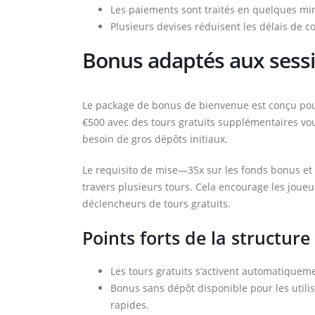
Les paiements sont traités en quelques min
Plusieurs devises réduisent les délais de c
Bonus adaptés aux sessi
Le package de bonus de bienvenue est conçu pour
€500 avec des tours gratuits supplémentaires vou
besoin de gros dépôts initiaux.
Le requisito de mise—35x sur les fonds bonus et 
travers plusieurs tours. Cela encourage les joue
déclencheurs de tours gratuits.
Points forts de la structur
Les tours gratuits s’activent automatiqueme
Bonus sans dépôt disponible pour les utilis
rapides.