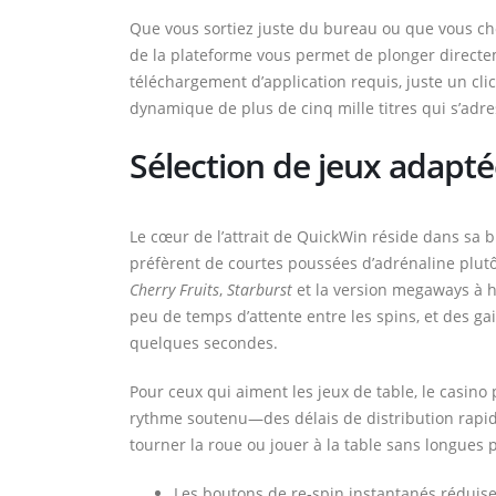
Que vous sortiez juste du bureau ou que vous ch
de la plateforme vous permet de plonger directe
téléchargement d’application requis, juste un cli
dynamique de plus de cinq mille titres qui s’adr
Sélection de jeux adapté
Le cœur de l’attrait de QuickWin réside dans sa 
préfèrent de courtes poussées d’adrénaline plu
Cherry Fruits
,
Starburst
et la version megaways à h
peu de temps d’attente entre les spins, et des g
quelques secondes.
Pour ceux qui aiment les jeux de table, le casino
rythme soutenu—des délais de distribution rapide
tourner la roue ou jouer à la table sans longues p
Les boutons de re‑spin instantanés réduise