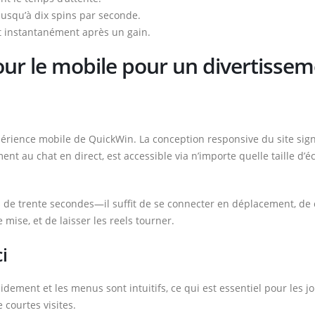
jusqu’à dix spins par seconde.
t instantanément après un gain.
ur le mobile pour un divertisse
périence mobile de QuickWin. La conception responsive du site sign
nt au chat en direct, est accessible via n’importe quelle taille d’é
 de trente secondes—il suffit de se connecter en déplacement, de 
 mise, et de laisser les reels tourner.
i
pidement et les menus sont intuitifs, ce qui est essentiel pour les j
 courtes visites.