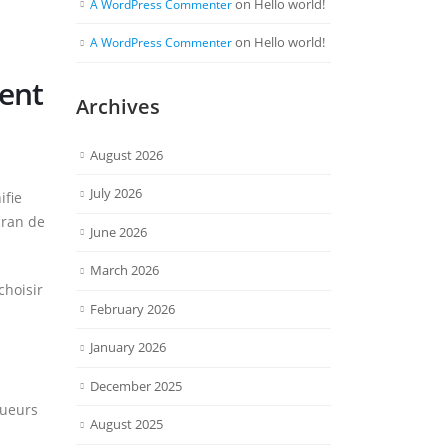
on
Hello world!
A WordPress Commenter
on
Hello world!
A WordPress Commenter
ment
Archives
August 2026
July 2026
ifie
cran de
June 2026
March 2026
choisir
February 2026
January 2026
December 2025
oueurs
August 2025