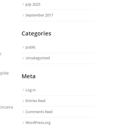
July 2025
September 2017
Categories
public
i
Uncategorized
apide
Meta
Log in
Entries feed
tinuera
Comments feed
WordPress.org