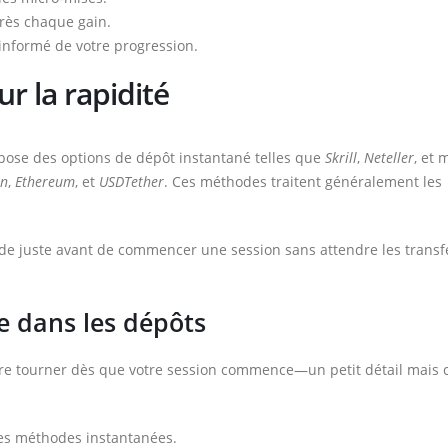
près chaque gain.
 informé de votre progression.
r la rapidité
opose des options de dépôt instantané telles que
Skrill
,
Neteller
, et
in
,
Ethereum
, et
USDTether
. Ces méthodes traitent généralement les
lde juste avant de commencer une session sans attendre les transf
e dans les dépôts
ire tourner dès que votre session commence—un petit détail mais c
 les méthodes instantanées.