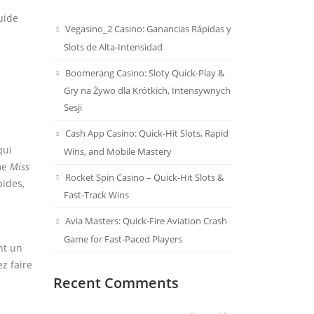
uide
Vegasino_2 Casino: Ganancias Rápidas y
Slots de Alta‑Intensidad
Boomerang Casino: Sloty Quick‑Play &
Gry na Żywo dla Krótkich, Intensywnych
Sesji
Cash App Casino: Quick‑Hit Slots, Rapid
qui
Wins, and Mobile Mastery
me
Miss
Rocket Spin Casino – Quick‑Hit Slots &
pides,
Fast‑Track Wins
Avia Masters: Quick‑Fire Aviation Crash
Game for Fast‑Paced Players
nt un
z faire
Recent Comments