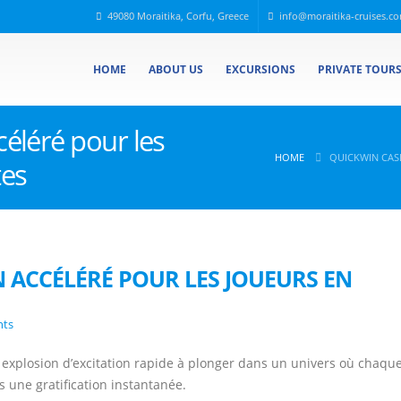
49080 Moraitika, Corfu, Greece
info@moraitika-cruises.c
HOME
ABOUT US
EXCURSIONS
PRIVATE TOUR
éléré pour les
HOME
QUICKWIN CASI
tes
N ACCÉLÉRÉ POUR LES JOUEURS EN
ts
 explosion d’excitation rapide à plonger dans un univers où chaqu
 une gratification instantanée.