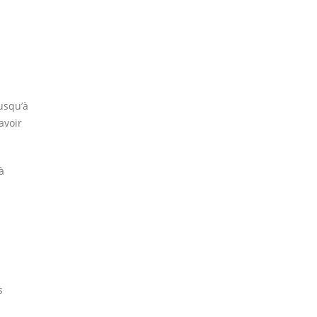
usqu’à
avoir
à
s