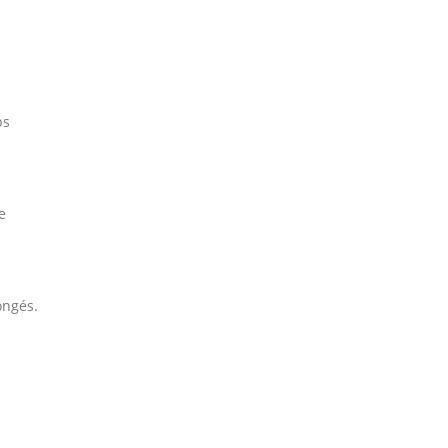
ps
e
ongés.