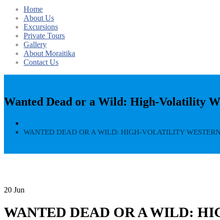
Home
About Us
Excursions
Private Tours
Gallery
About Moraitika
Contact Us
Wanted Dead or a Wild: High‑Volatility We
HOME
WANTED DEAD OR A WILD: HIGH‑VOLATILITY WESTER
20
Jun
WANTED DEAD OR A WILD: H