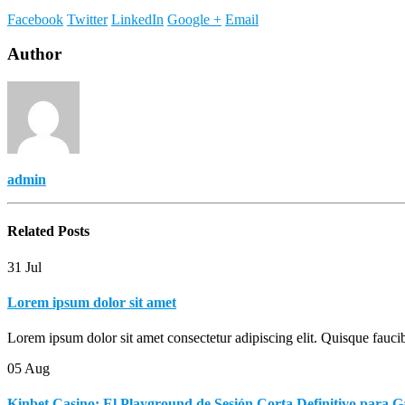
Facebook
Twitter
LinkedIn
Google +
Email
Author
admin
Related
Posts
31
Jul
Lorem ipsum dolor sit amet
Lorem ipsum dolor sit amet consectetur adipiscing elit. Quisque faucib
05
Aug
Kinbet Casino: El Playground de Sesión Corta Definitivo para 