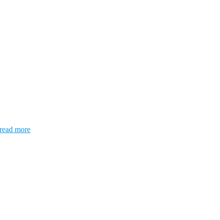
read more