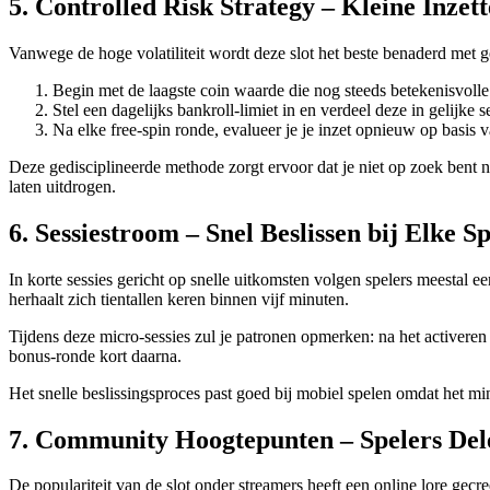
5. Controlled Risk Strategy – Kleine Inzett
Vanwege de hoge volatiliteit wordt deze slot het beste benaderd met gec
Begin met de laagste coin waarde die nog steeds betekenisvolle 
Stel een dagelijks bankroll‑limiet in en verdeel deze in gelijke 
Na elke free‑spin ronde, evalueer je je inzet opnieuw op basis 
Deze gedisciplineerde methode zorgt ervoor dat je niet op zoek bent n
laten uitdrogen.
6. Sessiestroom – Snel Beslissen bij Elke S
In korte sessies gericht op snelle uitkomsten volgen spelers meestal e
herhaalt zich tientallen keren binnen vijf minuten.
Tijdens deze micro‑sessies zul je patronen opmerken: na het activer
bonus‑ronde kort daarna.
Het snelle beslissingsproces past goed bij mobiel spelen omdat het minim
7. Community Hoogtepunten – Spelers Del
De populariteit van de slot onder streamers heeft een online lore gecr