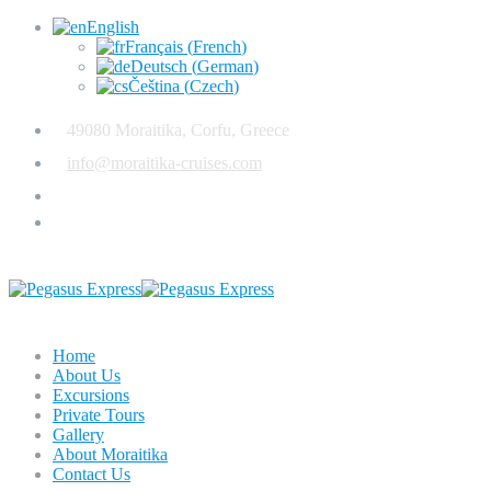
English
Français
(
French
)
Deutsch
(
German
)
Čeština
(
Czech
)
49080 Moraitika, Corfu, Greece
info@moraitika-cruises.com
(+30) 6946 659 869
Home
About Us
Excursions
Private Tours
Gallery
About Moraitika
Contact Us