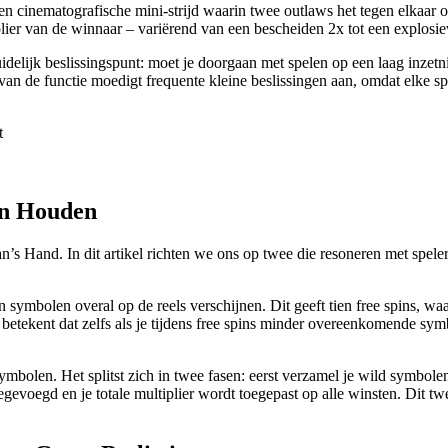
cinematografische mini‑strijd waarin twee outlaws het tegen elkaar op
lier van de winnaar – variërend van een bescheiden 2x tot een explosie
idelijk beslissingspunt: moet je doorgaan met spelen op een laag inzet
 van de functie moedigt frequente kleine beslissingen aan, omdat elke 
t
en Houden
an’s Hand. In dit artikel richten we ons op twee die resoneren met spele
ymbolen overal op de reels verschijnen. Dit geeft tien free spins, waa
etekent dat zelfs als je tijdens free spins minder overeenkomende sym
len. Het splitst zich in twee fasen: eerst verzamel je wild symbolen e
evoegd en je totale multiplier wordt toegepast op alle winsten. Dit tw