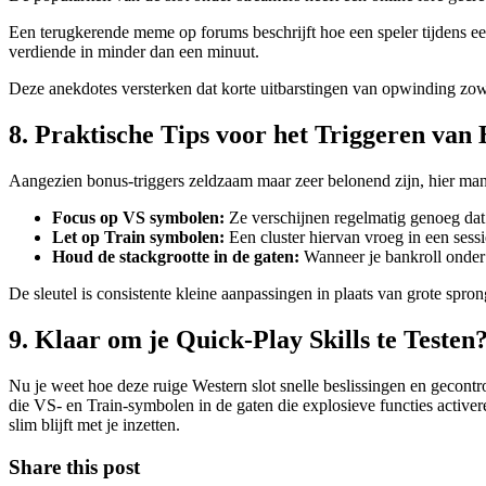
Een terugkerende meme op forums beschrijft hoe een speler tijdens ee
verdiende in minder dan een minuut.
Deze anekdotes versterken dat korte uitbarstingen van opwinding zowe
8. Praktische Tips voor het Triggeren va
Aangezien bonus‑triggers zeldzaam maar zeer belonend zijn, hier man
Focus op VS symbolen:
Ze verschijnen regelmatig genoeg dat
Let op Train symbolen:
Een cluster hiervan vroeg in een sessi
Houd de stackgrootte in de gaten:
Wanneer je bankroll onder 
De sleutel is consistente kleine aanpassingen in plaats van grote sprong
9. Klaar om je Quick‑Play Skills te Testen
Nu je weet hoe deze ruige Western slot snelle beslissingen en gecontrole
die VS‑ en Train‑symbolen in de gaten die explosieve functies activer
slim blijft met je inzetten.
Share this post