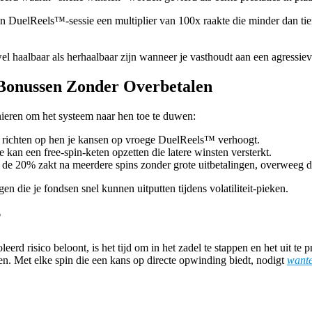
n DuelReels™‑sessie een multiplier van 100x raakte die minder dan tien
l haalbaar als herhaalbaar zijn wanneer je vasthoudt aan een agressiev
n Bonussen Zonder Overbetalen
ieren om het systeem naar hen toe te duwen:
 richten op hen je kansen op vroege DuelReels™ verhoogt.
e kan een free‑spin‑keten opzetten die latere winsten versterkt.
de 20% zakt na meerdere spins zonder grote uitbetalingen, overweeg da
en die je fondsen snel kunnen uitputten tijdens volatiliteit‑pieken.
?
erd risico beloont, is het tijd om in het zadel te stappen en het uit te 
en. Met elke spin die een kans op directe opwinding biedt, nodigt
wante