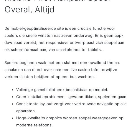
Overal, Altijd
De mobiel‑geoptimaliseerde site is een cruciale functie voor
spelers die snelle winsten nastreven onderweg. Er is geen app-
download vereist; het responsieve ontwerp past zich soepel aan
elk schermformaat aan, van smartphones tot tablets.
Spelers beginnen vaak met een slot met een opvallend thema,
schakelen dan direct over naar een live casino tafel terwijl ze
verkeerslichten bekijken of op een bus wachten.
Volledige gamebibliotheek beschikbaar op mobiel.
Geen installatieproblemen—gewoon tikken, spelen en gaan.
Consistente lay-out zorgt voor vertrouwde navigatie op alle
apparaten.
Hoge‑kwaliteits graphics worden soepel weergegeven op
moderne telefoons.