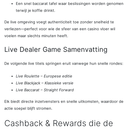
Een snel baccarat tafel waar beslissingen worden genomen
terwijl je koffie drinkt.
De live omgeving voegt authenticiteit toe zonder snelheid te
verliezen—perfect voor wie de sfeer van een casino vloer wil
voelen maar slechts minuten heeft.
Live Dealer Game Samenvatting
De volgende live titels springen eruit vanwege hun snelle rondes:
Live Roulette – Europese editie
Live Blackjack – Klassieke versie
Live Baccarat – Straight Forward
Elk biedt directe inzetvensters en snelle uitkomsten, waardoor de
actie soepel blijft stromen.
Cashback & Rewards die de