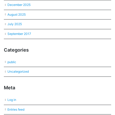
December 2025
August 2025
July 2025
September 2017
Categories
public
Uncategorized
Meta
Log in
Entries feed