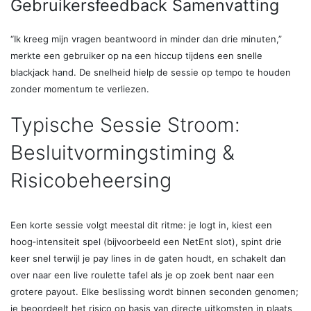
Gebruikersfeedback Samenvatting
“Ik kreeg mijn vragen beantwoord in minder dan drie minuten,”
merkte een gebruiker op na een hiccup tijdens een snelle
blackjack hand. De snelheid hielp de sessie op tempo te houden
zonder momentum te verliezen.
Typische Sessie Stroom:
Besluitvormingstiming &
Risicobeheersing
Een korte sessie volgt meestal dit ritme: je logt in, kiest een
hoog‑intensiteit spel (bijvoorbeeld een NetEnt slot), spint drie
keer snel terwijl je pay lines in de gaten houdt, en schakelt dan
over naar een live roulette tafel als je op zoek bent naar een
grotere payout. Elke beslissing wordt binnen seconden genomen;
je beoordeelt het risico op basis van directe uitkomsten in plaats