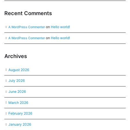
Recent Comments
on
Hello world!
A WordPress Commenter
on
Hello world!
A WordPress Commenter
Archives
August 2026
July 2026
June 2026
March 2026
February 2026
January 2026